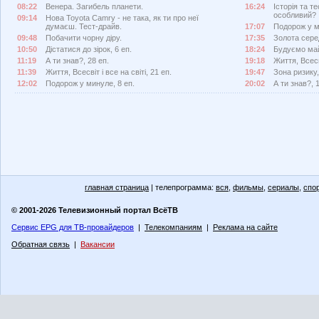
08:22
Венера. Загибель планети.
16:24
Історія та т
особливий?
09:14
Нова Toyota Camry - не така, як ти про неї
думаєш. Тест-драйв.
17:07
Подорож у м
09:48
Побачити чорну діру.
17:35
Золота сере
10:50
Дістатися до зірок, 6 еп.
18:24
Будуємо май
11:19
А ти знав?, 28 еп.
19:18
Життя, Всесві
11:39
Життя, Всесвіт і все на світі, 21 еп.
19:47
Зона ризику,
12:02
Подорож у минуле, 8 еп.
20:02
А ти знав?, 
главная страница
| телепрограмма:
вся
,
фильмы
,
сериалы
,
спо
© 2001-2026 Телевизионный портал ВсёТВ
Сервис EPG для ТВ-провайдеров
|
Телекомпаниям
|
Реклама на сайте
Обратная связь
|
Вакансии