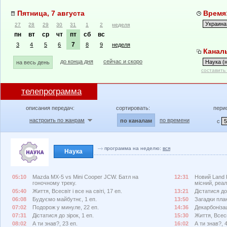
Пятница, 7 августа
Время:
27
28
29
30
31
1
2
неделя
пн
вт
ср
чт
пт
сб
вс
7
3
4
5
6
8
9
неделя
Каналы
до конца дня
сейчас и скоро
на весь день
составить
телепрограмма
описания передач:
сортировать:
пери
настроить по жанрам
по времени
по каналам
с
программа на неделю:
вся
Наука
05:10
Mazda MX-5 vs Mini Cooper JCW. Батл на
12:31
Новий Land 
гоночному треку.
місний, реа
05:40
Життя, Всесвіт і все на світі, 17 еп.
13:21
Дістатися до 
06:08
Будуємо майбутнє, 1 еп.
13:50
Загадки пла
07:02
Подорож у минуле, 22 еп.
14:36
Декарбонізац
07:31
Дістатися до зірок, 1 еп.
15:30
Життя, Всесві
08:02
А ти знав?, 23 еп.
16:02
А ти знав?, 4