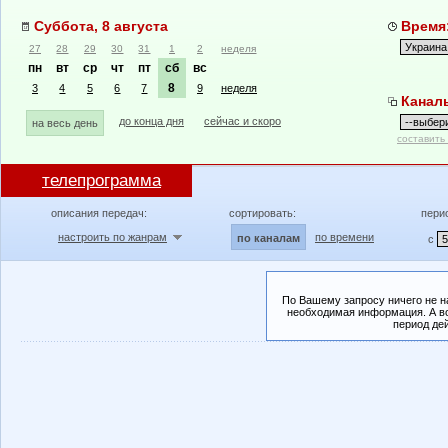
Суббота, 8 августа
Время:
27
28
29
30
31
1
2
неделя
пн
вт
ср
чт
пт
сб
вс
8
3
4
5
6
7
9
неделя
Канал
до конца дня
сейчас и скоро
на весь день
составить
телепрограмма
описания передач:
сортировать:
пери
настроить по жанрам
по времени
по каналам
с
По Вашему запросу ничего не н
необходимая информация. А во
период де