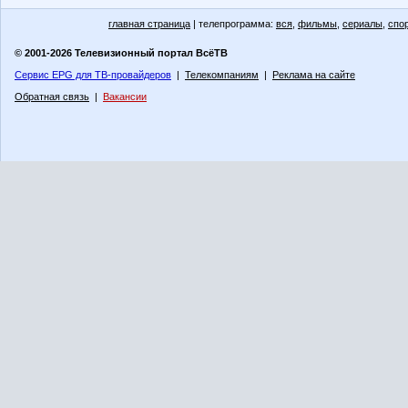
главная страница
| телепрограмма:
вся
,
фильмы
,
сериалы
,
спо
© 2001-2026 Телевизионный портал ВсёТВ
Сервис EPG для ТВ-провайдеров
|
Телекомпаниям
|
Реклама на сайте
Обратная связь
|
Вакансии