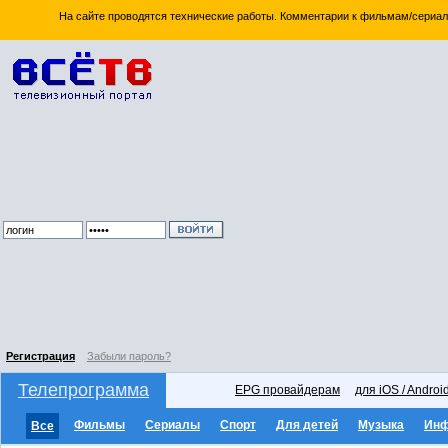
На сайте проводятся технические работы. Комментарии к фильмам/сериал
Регистрация
Забыли пароль?
Телепрограмма
EPG провайдерам
для iOS / Androi
Фильмы
Сериалы
Спорт
Для детей
Музыка
Ин
Все