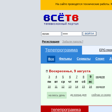
На сайте проводятся технические работы.
Регистрация
Забыли пароль?
Телепрограмма
EPG про
Фильмы
Сериалы
Спорт
Д
Все
Воскресенье, 9 августа
9
3
4
5
6
7
8
неделя
пн
вт
ср
чт
пт
сб
вс
10
11
12
13
14
15
16
неделя
до конца дня
сейчас и скоро
на весь день
телепрограмма