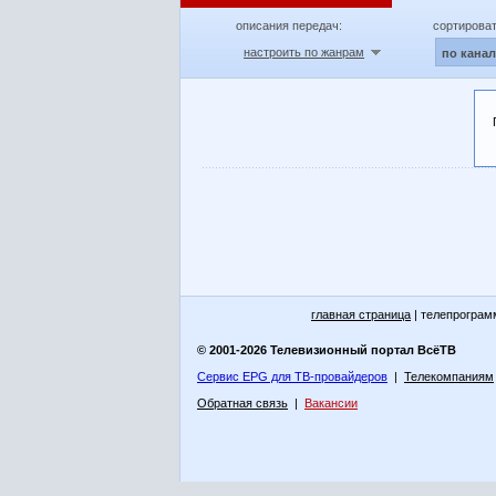
описания передач:
сортироват
настроить по жанрам
по кана
главная страница
| телепрограм
© 2001-2026 Телевизионный портал ВсёТВ
Сервис EPG для ТВ-провайдеров
|
Телекомпаниям
Обратная связь
|
Вакансии