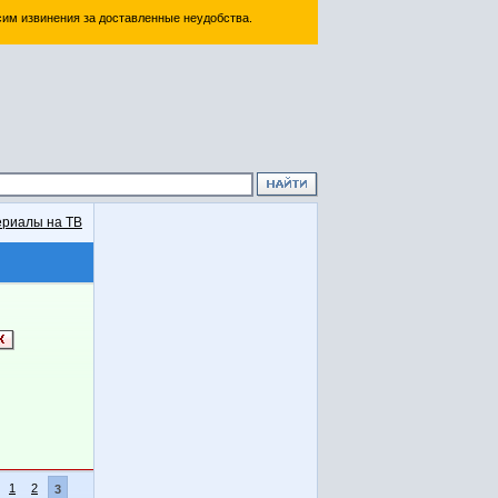
им извинения за доставленные неудобства.
риалы на ТВ
1
2
3