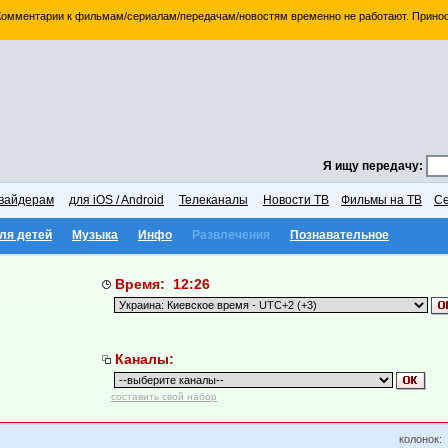
 Комментарии к фильмам/сериалам/передачам/новостям временно не работают. Принос
Я ищу передачу:
вайдерам
для iOS / Android
Телеканалы
Новости ТВ
Фильмы на ТВ
Се
ля детей
Музыка
Инфо
Развлечения
Познавательное
Время: 12:26
Каналы:
составить свой набор
колонок: