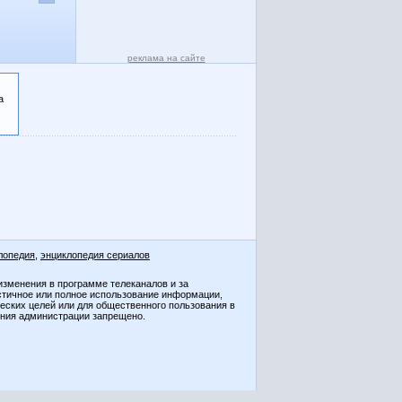
реклама на сайте
а
лопедия
,
энциклопедия сериалов
изменения в программе телеканалов и за
стичное или полное использование информации,
ческих целей или для общественного пользования в
ения администрации запрещено.