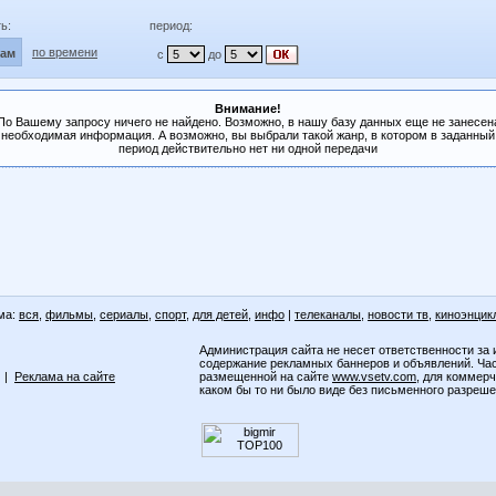
ь:
период:
по времени
лам
с
до
Внимание!
По Вашему запросу ничего не найдено. Возможно, в нашу базу данных еще не занесен
необходимая информация. А возможно, вы выбрали такой жанр, в котором в заданный
период действительно нет ни одной передачи
ма:
вся
,
фильмы
,
сериалы
,
спорт
,
для детей
,
инфо
|
телеканалы
,
новости тв
,
киноэнцик
Администрация сайта не несет ответственности за 
содержание рекламных баннеров и объявлений. Ча
|
Реклама на сайте
размещенной на сайте
www.vsetv.com
, для коммер
каком бы то ни было виде без письменного разреш