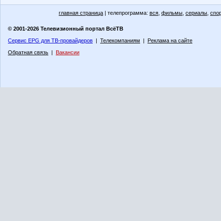
главная страница
| телепрограмма:
вся
,
фильмы
,
сериалы
,
спо
© 2001-2026 Телевизионный портал ВсёТВ
Сервис EPG для ТВ-провайдеров
|
Телекомпаниям
|
Реклама на сайте
Обратная связь
|
Вакансии