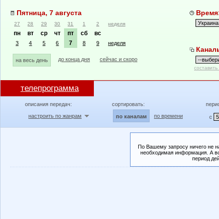
Пятница, 7 августа
Время:
27
28
29
30
31
1
2
неделя
пн
вт
ср
чт
пт
сб
вс
7
3
4
5
6
8
9
неделя
Канал
до конца дня
сейчас и скоро
на весь день
составить
телепрограмма
описания передач:
сортировать:
пери
настроить по жанрам
по времени
по каналам
с
По Вашему запросу ничего не н
необходимая информация. А во
период де