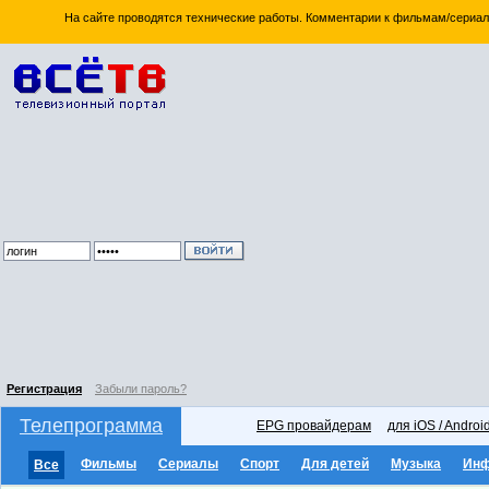
На сайте проводятся технические работы. Комментарии к фильмам/сериал
Регистрация
Забыли пароль?
Телепрограмма
EPG провайдерам
для iOS / Androi
Фильмы
Сериалы
Спорт
Для детей
Музыка
Ин
Все