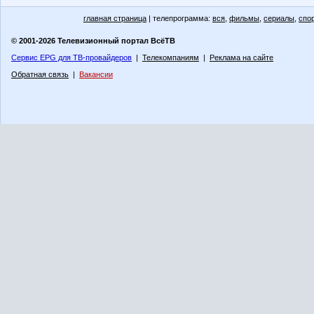
главная страница
| телепрограмма:
вся
,
фильмы
,
сериалы
,
спо
© 2001-2026 Телевизионный портал ВсёТВ
Сервис EPG для ТВ-провайдеров
|
Телекомпаниям
|
Реклама на сайте
Обратная связь
|
Вакансии