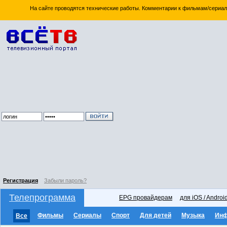
На сайте проводятся технические работы. Комментарии к фильмам/сериал
Регистрация
Забыли пароль?
Телепрограмма
EPG провайдерам
для iOS / Androi
Фильмы
Сериалы
Спорт
Для детей
Музыка
Ин
Все