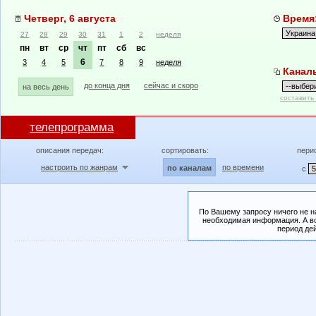
Четверг, 6 августа
Время:
27
28
29
30
31
1
2
неделя
пн
вт
ср
чт
пт
сб
вс
6
3
4
5
7
8
9
неделя
Канал
до конца дня
сейчас и скоро
на весь день
составить
телепрограмма
описания передач:
сортировать:
пери
настроить по жанрам
по времени
по каналам
с
По Вашему запросу ничего не н
необходимая информация. А во
период де