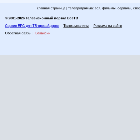
главная страница
| телепрограмма:
вся
,
фильмы
,
сериалы
,
спо
© 2001-2026 Телевизионный портал ВсёТВ
Сервис EPG для ТВ-провайдеров
|
Телекомпаниям
|
Реклама на сайте
Обратная связь
|
Вакансии