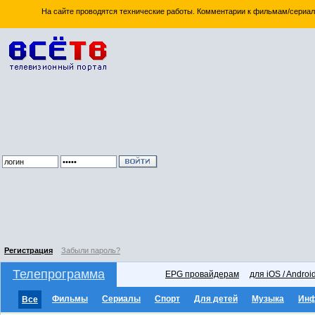
На сайте проводятся технические работы. Комментарии к фильмам/сериал
Регистрация
Забыли пароль?
Телепрограмма
EPG провайдерам
для iOS / Androi
Фильмы
Сериалы
Спорт
Для детей
Музыка
Ин
Все