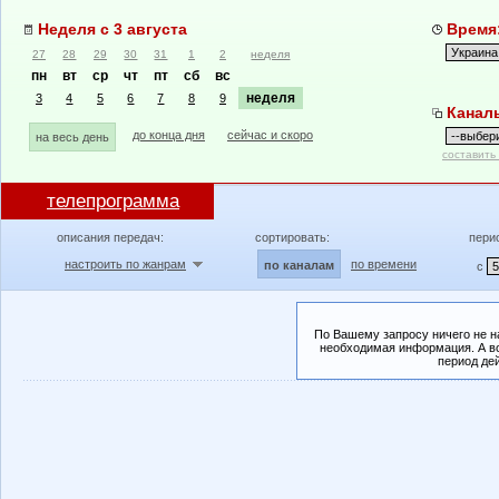
Неделя с 3 августа
Время:
27
28
29
30
31
1
2
неделя
пн
вт
ср
чт
пт
сб
вс
неделя
3
4
5
6
7
8
9
Канал
до конца дня
сейчас и скоро
на весь день
составить
телепрограмма
описания передач:
сортировать:
пери
настроить по жанрам
по времени
по каналам
с
По Вашему запросу ничего не н
необходимая информация. А во
период де