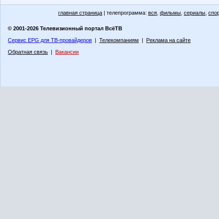
главная страница
| телепрограмма:
вся
,
фильмы
,
сериалы
,
спо
© 2001-2026 Телевизионный портал ВсёТВ
Сервис EPG для ТВ-провайдеров
|
Телекомпаниям
|
Реклама на сайте
Обратная связь
|
Вакансии