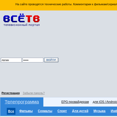
На сайте проводятся технические работы. Комментарии к фильмам/сериал
Регистрация
Забыли пароль?
Телепрограмма
EPG провайдерам
для iOS / Androi
Фильмы
Сериалы
Спорт
Для детей
Музыка
Ин
Все