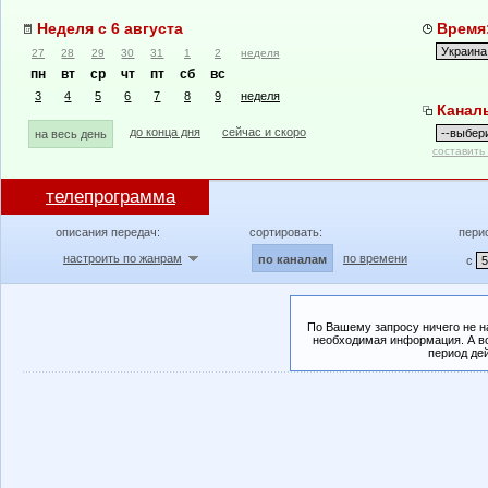
Неделя с 6 августа
Время:
27
28
29
30
31
1
2
неделя
пн
вт
ср
чт
пт
сб
вс
3
4
5
6
7
8
9
неделя
Канал
до конца дня
сейчас и скоро
на весь день
составить
телепрограмма
описания передач:
сортировать:
пери
настроить по жанрам
по времени
по каналам
с
По Вашему запросу ничего не н
необходимая информация. А во
период де