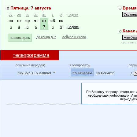
Пятница, 7 августа
Время:
27
28
29
30
31
1
2
неделя
пн
вт
ср
чт
пт
сб
вс
7
3
4
5
6
8
9
неделя
Канал
до конца дня
сейчас и скоро
на весь день
составить
телепрограмма
описания передач:
сортировать:
пери
настроить по жанрам
по времени
по каналам
с
По Вашему запросу ничего не н
необходимая информация. А во
период де