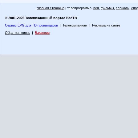
главная страница
| телепрограмма:
вся
,
фильмы
,
сериалы
,
спо
© 2001-2026 Телевизионный портал ВсёТВ
Сервис EPG для ТВ-провайдеров
|
Телекомпаниям
|
Реклама на сайте
Обратная связь
|
Вакансии