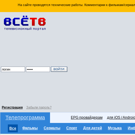
На сайте проводятся технические работы. Комментарии к фильмам/сериал
Регистрация
Забыли пароль?
Телепрограмма
EPG провайдерам
для iOS / Androi
Фильмы
Сериалы
Спорт
Для детей
Музыка
Ин
Все