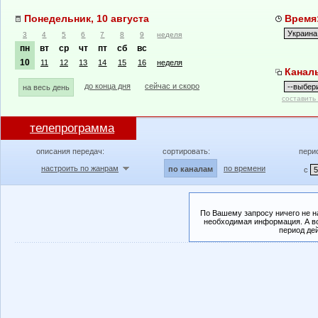
Понедельник, 10 августа
Время:
3
4
5
6
7
8
9
неделя
пн
вт
ср
чт
пт
сб
вс
10
11
12
13
14
15
16
неделя
Канал
до конца дня
сейчас и скоро
на весь день
составить
телепрограмма
описания передач:
сортировать:
пери
настроить по жанрам
по времени
по каналам
с
По Вашему запросу ничего не н
необходимая информация. А во
период де