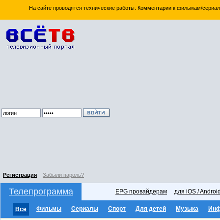
На сайте проводятся технические работы. Комментарии к фильмам/сериал
Регистрация
Забыли пароль?
Телепрограмма
EPG провайдерам
для iOS / Androi
Фильмы
Сериалы
Спорт
Для детей
Музыка
Ин
Все