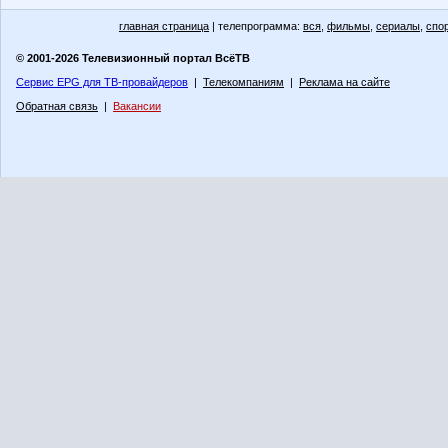
главная страница
| телепрограмма:
вся
,
фильмы
,
сериалы
,
спо
© 2001-2026 Телевизионный портал ВсёТВ
Сервис EPG для ТВ-провайдеров
|
Телекомпаниям
|
Реклама на сайте
Обратная связь
|
Вакансии