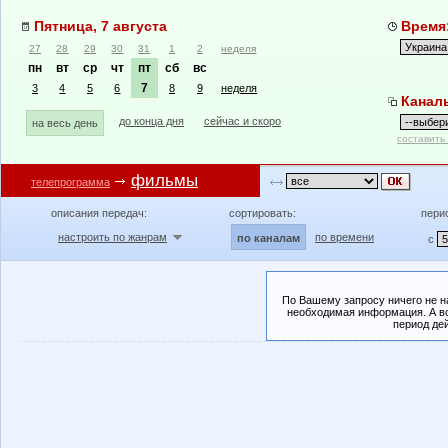
Пятница, 7 августа
Время:
27
28
29
30
31
1
2
неделя
пн
вт
ср
чт
пт
сб
вс
7
3
4
5
6
8
9
неделя
Канал
до конца дня
сейчас и скоро
на весь день
составить
фильмы
телепрограмма
описания передач:
сортировать:
пери
настроить по жанрам
по времени
по каналам
с
По Вашему запросу ничего не н
необходимая информация. А во
период де