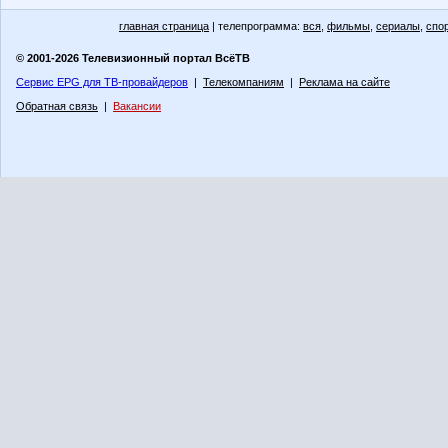
главная страница
| телепрограмма:
вся
,
фильмы
,
сериалы
,
спо
© 2001-2026 Телевизионный портал ВсёТВ
Сервис EPG для ТВ-провайдеров
|
Телекомпаниям
|
Реклама на сайте
Обратная связь
|
Вакансии