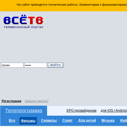
На сайте проводятся технические работы. Комментарии к фильмам/сериал
Регистрация
Забыли пароль?
Телепрограмма
EPG провайдерам
для iOS / Androi
Все
Сериалы
Спорт
Для детей
Музыка
Ин
Фильмы