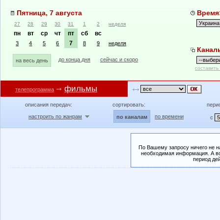
Пятница, 7 августа
Время:
27
28
29
30
31
1
2
неделя
пн
вт
ср
чт
пт
сб
вс
7
3
4
5
6
8
9
неделя
Канал
до конца дня
сейчас и скоро
на весь день
составить
фильмы
телепрограмма
описания передач:
сортировать:
пери
настроить по жанрам
по времени
по каналам
с
По Вашему запросу ничего не н
необходимая информация. А во
период де