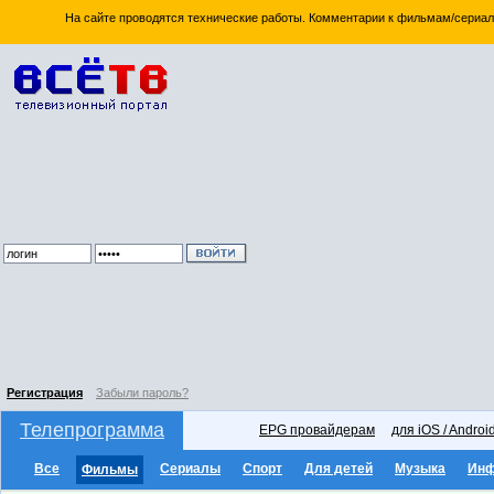
На сайте проводятся технические работы. Комментарии к фильмам/сериал
Регистрация
Забыли пароль?
Телепрограмма
EPG провайдерам
для iOS / Androi
Все
Сериалы
Спорт
Для детей
Музыка
Ин
Фильмы