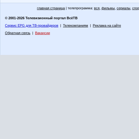
главная страница
| телепрограмма:
вся
,
фильмы
,
сериалы
,
спо
© 2001-2026 Телевизионный портал ВсёТВ
Сервис EPG для ТВ-провайдеров
|
Телекомпаниям
|
Реклама на сайте
Обратная связь
|
Вакансии