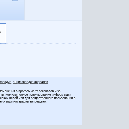
а
лопедия
,
энциклопедия сериалов
изменения в программе телеканалов и за
стичное или полное использование информации,
ческих целей или для общественного пользования в
ения администрации запрещено.