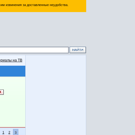
им извинения за доставленные неудобства.
риалы на ТВ
1
2
3