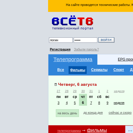
На сайте проводятся технические работы.
Регистрация
Забыли пароль?
Телепрограмма
EPG про
Все
Сериалы
Спорт
Д
Фильмы
Четверг, 6 августа
27
28
29
30
31
1
2
неделя
пн
вт
ср
чт
пт
сб
вс
6
3
4
5
7
8
9
неделя
до конца дня
сейчас и скоро
на весь день
фильмы
телепрограмма