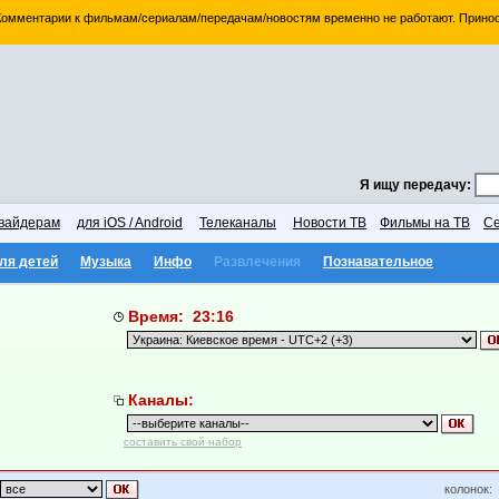
 Комментарии к фильмам/сериалам/передачам/новостям временно не работают. Принос
Я ищу передачу:
вайдерам
для iOS / Android
Телеканалы
Новости ТВ
Фильмы на ТВ
Се
ля детей
Музыка
Инфо
Развлечения
Познавательное
Время: 23:16
Каналы:
составить свой набор
колонок: