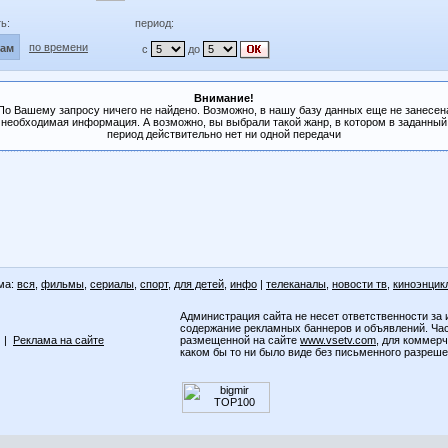
ь:
период:
по времени
лам
с
до
Внимание!
По Вашему запросу ничего не найдено. Возможно, в нашу базу данных еще не занесен
необходимая информация. А возможно, вы выбрали такой жанр, в котором в заданный
период действительно нет ни одной передачи
ма:
вся
,
фильмы
,
сериалы
,
спорт
,
для детей
,
инфо
|
телеканалы
,
новости тв
,
киноэнцик
Администрация сайта не несет ответственности за 
содержание рекламных баннеров и объявлений. Ча
|
Реклама на сайте
размещенной на сайте
www.vsetv.com
, для коммер
каком бы то ни было виде без письменного разреш