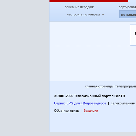
описания передач:
сортироват
настроить по жанрам
по кана
главная страница
| телепрограм
© 2001-2026 Телевизионный портал ВсёТВ
Сервис EPG для ТВ-провайдеров
|
Телекомпаниям
Обратная связь
|
Вакансии