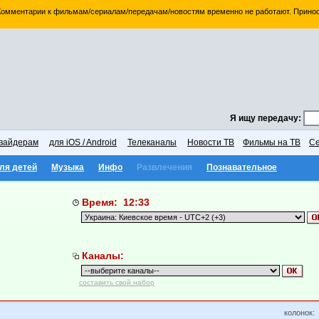
 Комментарии к фильмам/сериалам/передачам/новостям временно не работают. Принос
Я ищу передачу:
вайдерам
для iOS / Android
Телеканалы
Новости ТВ
Фильмы на ТВ
Се
ля детей
Музыка
Инфо
Развлечения
Познавательное
Время: 12:33
Каналы:
составить свой набор
колонок: