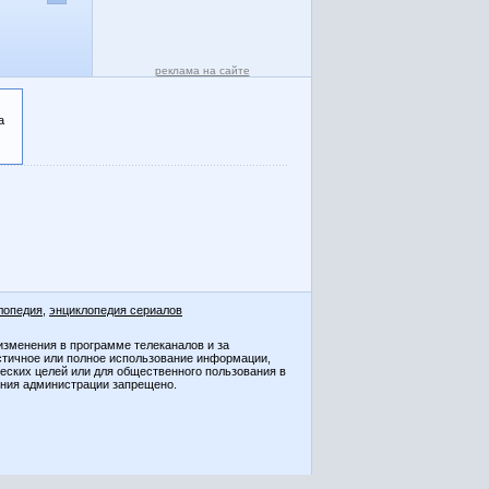
реклама на сайте
а
лопедия
,
энциклопедия сериалов
изменения в программе телеканалов и за
стичное или полное использование информации,
ческих целей или для общественного пользования в
ения администрации запрещено.