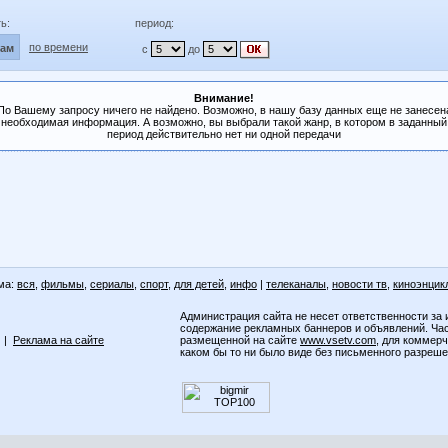
ь:
период:
по времени
лам
с
до
Внимание!
По Вашему запросу ничего не найдено. Возможно, в нашу базу данных еще не занесен
необходимая информация. А возможно, вы выбрали такой жанр, в котором в заданный
период действительно нет ни одной передачи
ма:
вся
,
фильмы
,
сериалы
,
спорт
,
для детей
,
инфо
|
телеканалы
,
новости тв
,
киноэнцик
Администрация сайта не несет ответственности за 
содержание рекламных баннеров и объявлений. Ча
|
Реклама на сайте
размещенной на сайте
www.vsetv.com
, для коммер
каком бы то ни было виде без письменного разреш