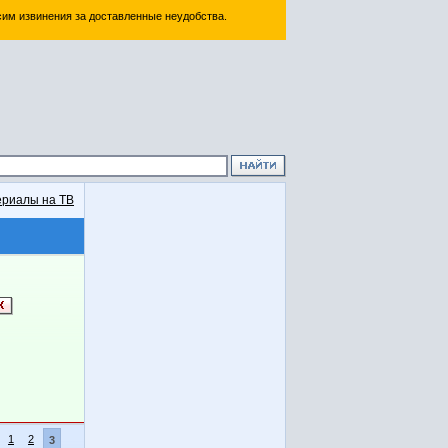
им извинения за доставленные неудобства.
риалы на ТВ
1
2
3