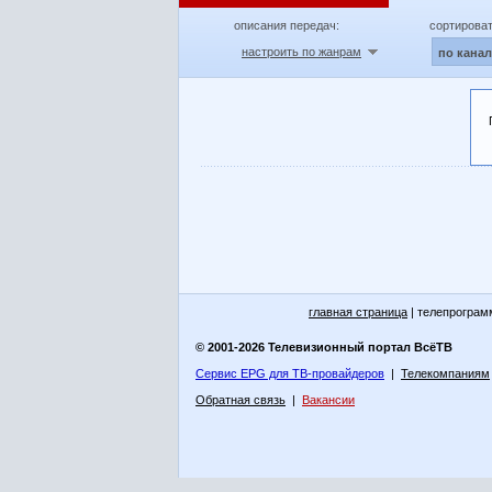
описания передач:
сортироват
настроить по жанрам
по кана
главная страница
| телепрограм
© 2001-2026 Телевизионный портал ВсёТВ
Сервис EPG для ТВ-провайдеров
|
Телекомпаниям
Обратная связь
|
Вакансии