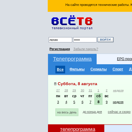
На сайте проводятся технические работы.
Регистрация
Забыли пароль?
Телепрограмма
EPG про
Фильмы
Сериалы
Спорт
Д
Все
Суббота, 8 августа
27
28
29
30
31
1
2
неделя
пн
вт
ср
чт
пт
сб
вс
8
3
4
5
6
7
9
неделя
до конца дня
сейчас и скоро
на весь день
телепрограмма