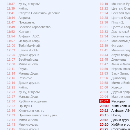
11:37
Ку-ку, я здесь!
19:19
Моника и Ру
11:39
Кубик.
19:22
Цвета с Кла
11:41
Спорт в Солнечной деревне.
19:24
Весёлая луж
11:44
Африка.
19:28
Цвета с Кла
11:47
Пожарные.
19:30
Пикси 2.
11:49
Веселое королевство.
19:31
Цвета с Кла
11:52
Хоп-хоп.
19:33
Дом, милый 
11:54
Алфавит АВС.
19:34
Весёлая луж
11:57
Истории Генри.
19:37
Моя семья 
12:00
Тоби МакФлай.
19:39
Фигурки.
12:03
Школа ducktv.
19:41
Мини-мелод
12:05
Даки и друзья.
19:43
Звуки вокруг
12:07
Весёлый сад.
19:45
Диноленд.
12:08
Мимо и Бобо.
19:47
Финн и Фиан
12:11
Рауль.
19:50
Играем вмес
12:14
Малыш Диди.
19:53
Зак и Зигги.
12:16
Развитие.
19:56
Диноленд.
12:19
Даки и друзья.
19:58
Мимо и Бобо
12:21
Кубик.
20:00
Хоп-хоп.
12:23
Ку-ку, я здесь!
20:03
Друзья прир
12:27
Малыш Диди.
20:04
Марго и Фел
12:30
Хубби и его друзья.
20:07
Ресторан.
12:32
Прыгуны.
2
:
9
Хипп-хопп к
12:36
Хипп-хопп кактус.
2
:12
Алфавит АВ
12:39
Приключения утёнка Даки.
2
:1
Поезд.
12:41
Мимо и Бобо.
2
:18
Даки и друзь
12:43
Мир игрушек.
2
:2
Хубби и его 
12:45
Даки и друзья.
2
:22
Спокойной н