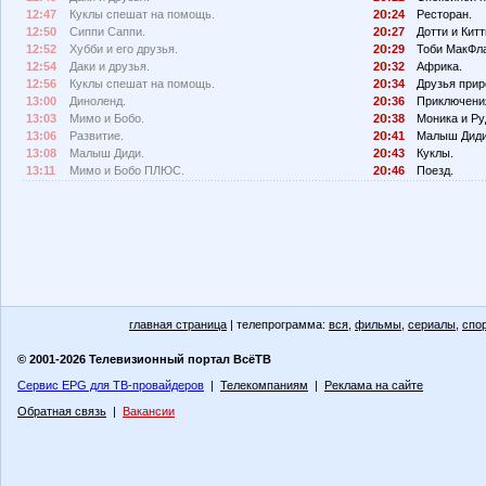
12:47
Куклы спешат на помощь.
2
:24
Ресторан.
12:50
Сиппи Саппи.
2
:27
Дотти и Китт
12:52
Хубби и его друзья.
2
:29
Тоби МакФл
12:54
Даки и друзья.
2
:32
Африка.
12:56
Куклы спешат на помощь.
2
:34
Друзья прир
13:00
Диноленд.
2
:36
Приключения
13:03
Мимо и Бобо.
2
:38
Моника и Ру
13:06
Развитие.
2
:41
Малыш Диди
13:08
Малыш Диди.
2
:43
Куклы.
13:11
Мимо и Бобо ПЛЮС.
2
:46
Поезд.
главная страница
| телепрограмма:
вся
,
фильмы
,
сериалы
,
спо
© 2001-2026 Телевизионный портал ВсёТВ
Сервис EPG для ТВ-провайдеров
|
Телекомпаниям
|
Реклама на сайте
Обратная связь
|
Вакансии