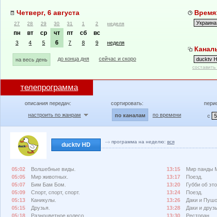
Четверг, 6 августа
Время:
27
28
29
30
31
1
2
неделя
пн
вт
ср
чт
пт
сб
вс
6
3
4
5
7
8
9
неделя
Каналы
до конца дня
сейчас и скоро
на весь день
составить
телепрограмма
описания передач:
сортировать:
пери
настроить по жанрам
по времени
по каналам
с
программа на неделю:
вся
ducktv HD
05:02
Волшебные виды.
13:15
Мир панды 
05:05
Мир животных.
13:17
Поезд.
05:07
Бим Бам Бом.
13:20
Губби об эт
05:09
Спорт, спорт, спорт.
13:24
Поезд.
05:13
Каникулы.
13:26
Даки и Пушо
05:15
Друзья.
13:28
Даки и друзь
05:18
Разноцветное колесо.
13:30
Ресторан.