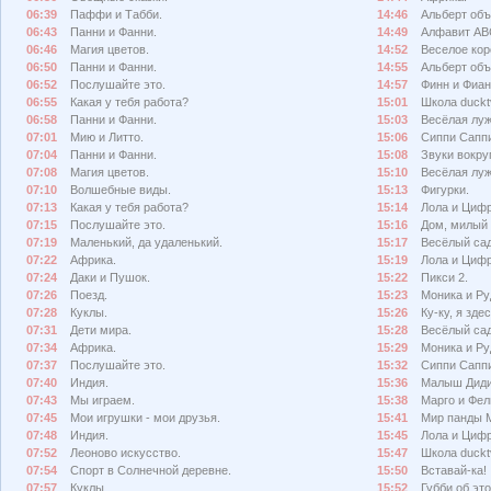
06:39
Паффи и Табби.
14:46
Альберт объ
06:43
Панни и Фанни.
14:49
Алфавит АВ
06:46
Магия цветов.
14:52
Веселое кор
06:50
Панни и Фанни.
14:55
Альберт объ
06:52
Послушайте это.
14:57
Финн и Фиан
06:55
Какая у тебя работа?
15:01
Школа duckt
06:58
Панни и Фанни.
15:03
Весёлая луж
07:01
Мию и Литто.
15:06
Сиппи Сапп
07:04
Панни и Фанни.
15:08
Звуки вокруг
07:08
Магия цветов.
15:10
Весёлая луж
07:10
Волшебные виды.
15:13
Фигурки.
07:13
Какая у тебя работа?
15:14
Лола и Циф
07:15
Послушайте это.
15:16
Дом, милый 
07:19
Маленький, да удаленький.
15:17
Весёлый сад
07:22
Африка.
15:19
Лола и Циф
07:24
Даки и Пушок.
15:22
Пикси 2.
07:26
Поезд.
15:23
Моника и Ру
07:28
Куклы.
15:26
Ку-ку, я здес
07:31
Дети мира.
15:28
Весёлый сад
07:34
Африка.
15:29
Моника и Ру
07:37
Послушайте это.
15:32
Сиппи Сапп
07:40
Индия.
15:36
Малыш Диди
07:43
Мы играем.
15:38
Марго и Фел
07:45
Мои игрушки - мои друзья.
15:41
Мир панды 
07:48
Индия.
15:45
Лола и Циф
07:52
Леоново искусство.
15:47
Школа duckt
07:54
Спорт в Солнечной деревне.
15:50
Вставай-ка!
07:57
Куклы.
15:52
Губби об эт