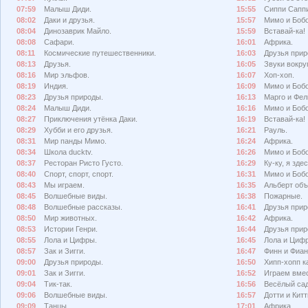
07:59
Малыш Диди.
15:55
Сиппи Сапп
08:02
Даки и друзья.
15:57
Мимо и Бобо
08:04
Динозаврик Майло.
15:59
Вставай-ка!
08:08
Сафари.
16:01
Африка.
08:11
Космические путешественники.
16:03
Друзья прир
08:13
Друзья.
16:05
Звуки вокруг
08:16
Мир эльфов.
16:07
Хоп-хоп.
08:19
Индия.
16:09
Мимо и Боб
08:23
Друзья природы.
16:13
Марго и Фел
08:24
Малыш Диди.
16:16
Мимо и Бобо
08:27
Приключения утёнка Даки.
16:19
Вставай-ка!
08:29
Хубби и его друзья.
16:21
Рауль.
08:31
Мир панды Мимо.
16:24
Африка.
08:34
Школа ducktv.
16:26
Мимо и Бобо
08:37
Ресторан Ристо Густо.
16:29
Ку-ку, я здес
08:40
Спорт, спорт, спорт.
16:31
Мимо и Боб
08:43
Мы играем.
16:35
Альберт объ
08:45
Волшебные виды.
16:38
Пожарные.
08:48
Волшебные рассказы.
16:41
Друзья прир
08:50
Мир животных.
16:42
Африка.
08:53
Истории Генри.
16:44
Друзья прир
08:55
Лола и Цифры.
16:45
Лола и Циф
08:57
Зак и Зигги.
16:47
Финн и Фиан
09:00
Друзья природы.
16:50
Хипп-хопп к
09:01
Зак и Зигги.
16:52
Играем вмес
09:04
Тик-так.
16:56
Весёлый сад
09:06
Волшебные виды.
16:57
Дотти и Китт
09:09
Танцы.
17:01
Африка.