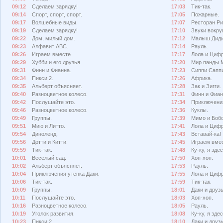
09:12
Сделаем зарядку!
17:03
Тик-так.
09:14
Спорт, спорт, спорт.
17:05
Пожарные.
09:17
Волшебные виды.
17:07
Ресторан Ри
09:19
Сделаем зарядку!
17:10
Звуки вокруг
09:22
Дом, милый дом.
17:12
Малыш Диди
09:23
Алфавит АВС.
17:14
Рауль.
09:26
Играем вместе.
17:17
Лола и Циф
09:29
Хубби и его друзья.
17:20
Мир панды 
09:31
Финн и Фианна.
17:23
Сиппи Сапп
09:34
Пикси 2.
17:26
Африка.
09:35
Альберт объясняет.
17:28
Зак и Зигги.
09:40
Разноцветное колесо.
17:31
Финн и Фиан
09:42
Послушайте это.
17:34
Приключения
09:46
Разноцветное колесо.
17:36
Куклы.
09:49
Группы.
17:39
Мимо и Бобо
09:51
Мию и Литто.
17:41
Лола и Циф
09:54
Диноленд.
17:43
Вставай-ка!
09:56
Дотти и Китти.
17:45
Играем вмес
09:59
Тик-так.
17:48
Ку-ку, я здес
10:01
Весёлый сад.
17:50
Хоп-хоп.
10:02
Альберт объясняет.
17:53
Рауль.
10:04
Приключения утёнка Даки.
17:55
Лола и Циф
10:06
Тик-так.
17:59
Тик-так.
10:09
Группы.
18:01
Даки и друзь
10:11
Послушайте это.
18:03
Хоп-хоп.
10:16
Разноцветное колесо.
18:05
Рауль.
10:19
Уголок развития.
18:08
Ку-ку, я здес
10:23
Пикси 2.
18:10
Даки и друзь