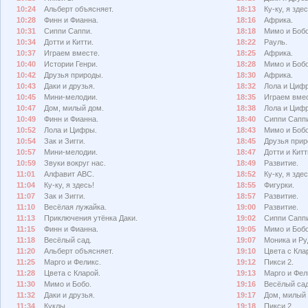
10:24
Альберт объясняет.
18:13
Ку-ку, я здес
10:28
Финн и Фианна.
18:16
Африка.
10:31
Сиппи Саппи.
18:18
Мимо и Боб
10:34
Дотти и Китти.
18:22
Рауль.
10:37
Играем вместе.
18:25
Африка.
10:40
Истории Генри.
18:28
Мимо и Бобо
10:42
Друзья природы.
18:30
Африка.
10:43
Даки и друзья.
18:32
Лола и Циф
10:45
Мини-мелодии.
18:35
Играем вмес
10:47
Дом, милый дом.
18:38
Лола и Циф
10:49
Финн и Фианна.
18:40
Сиппи Сапп
10:52
Лола и Цифры.
18:43
Мимо и Бобо
10:54
Зак и Зигги.
18:45
Друзья прир
10:57
Мини-мелодии.
18:47
Дотти и Китт
10:59
Звуки вокруг нас.
18:49
Развитие.
11:01
Алфавит АВС.
18:52
Ку-ку, я здес
11:04
Ку-ку, я здесь!
18:55
Фигурки.
11:07
Зак и Зигги.
18:57
Развитие.
11:10
Весёлая лужайка.
19:00
Развитие.
11:13
Приключения утёнка Даки.
19:02
Сиппи Сапп
11:15
Финн и Фианна.
19:05
Мимо и Бобо
11:18
Весёлый сад.
19:07
Моника и Ру
11:20
Альберт объясняет.
19:10
Цвета с Кла
11:25
Марго и Феликс.
19:12
Пикси 2.
11:28
Цвета с Кларой.
19:13
Марго и Фел
11:30
Мимо и Бобо.
19:16
Весёлый сад
11:32
Даки и друзья.
19:17
Дом, милый 
11:34
Куклы.
19:18
Пикси 2.