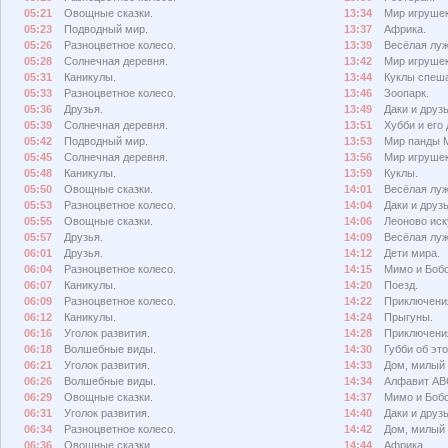
05:21
Овощные сказки.
13:34
Мир игрушек
05:23
Подводный мир.
13:37
Африка.
05:26
Разноцветное колесо.
13:39
Весёлая луж
05:28
Солнечная деревня.
13:42
Мир игрушек
05:31
Каникулы.
13:44
Куклы спеш
05:33
Разноцветное колесо.
13:46
Зоопарк.
05:36
Друзья.
13:49
Даки и друзь
05:39
Солнечная деревня.
13:51
Хубби и его 
05:42
Подводный мир.
13:53
Мир панды 
05:45
Солнечная деревня.
13:56
Мир игрушек
05:48
Каникулы.
13:59
Куклы.
05:50
Овощные сказки.
14:01
Весёлая луж
05:53
Разноцветное колесо.
14:04
Даки и друзь
05:55
Овощные сказки.
14:06
Леоново иск
05:57
Друзья.
14:09
Весёлая луж
06:01
Друзья.
14:12
Дети мира.
06:04
Разноцветное колесо.
14:15
Мимо и Боб
06:07
Каникулы.
14:20
Поезд.
06:09
Разноцветное колесо.
14:22
Приключения
06:12
Каникулы.
14:24
Прыгуны.
06:16
Уголок развития.
14:28
Приключения
06:18
Волшебные виды.
14:30
Губби об эт
06:21
Уголок развития.
14:33
Дом, милый 
06:26
Волшебные виды.
14:34
Алфавит АВ
06:29
Овощные сказки.
14:37
Мимо и Бобо
06:31
Уголок развития.
14:40
Даки и друзь
06:34
Разноцветное колесо.
14:42
Дом, милый 
06:36
Овощные сказки.
14:44
Африка.