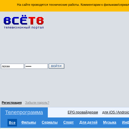
На сайте проводятся технические работы. Комментарии к фильмам/сериал
Регистрация
Забыли пароль?
Телепрограмма
EPG провайдерам
для iOS / Androi
Фильмы
Сериалы
Спорт
Для детей
Музыка
Ин
Все