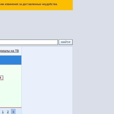
им извинения за доставленные неудобства.
риалы на ТВ
1
2
3