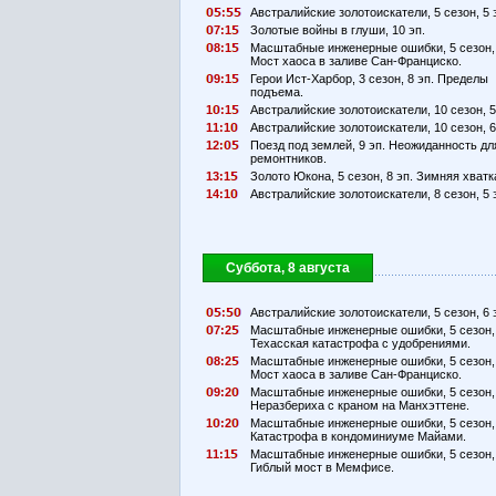
:
Австралийские золотоискатели, 5 сезон, 5 
7:1
Золотые войны в глуши, 10 эп.
8:1
Масштабные инженерные ошибки, 5 сезон, 
Мост хаоса в заливе Сан-Франциско.
9:1
Герои Ист-Харбор, 3 сезон, 8 эп. Пределы
подъема.
1
:1
Австралийские золотоискатели, 10 сезон, 5
11:1
Австралийские золотоискатели, 10 сезон, 6
12:
Поезд под землей, 9 эп. Неожиданность дл
ремонтников.
13:1
Золото Юкона, 5 сезон, 8 эп. Зимняя хватк
14:1
Австралийские золотоискатели, 8 сезон, 5 
Суббота, 8 августа
:
Австралийские золотоискатели, 5 сезон, 6 
7:2
Масштабные инженерные ошибки, 5 сезон, 
Техасская катастрофа с удобрениями.
8:2
Масштабные инженерные ошибки, 5 сезон, 
Мост хаоса в заливе Сан-Франциско.
9:2
Масштабные инженерные ошибки, 5 сезон, 
Неразбериха с краном на Манхэттене.
1
:2
Масштабные инженерные ошибки, 5 сезон, 
Катастрофа в кондоминиуме Майами.
11:1
Масштабные инженерные ошибки, 5 сезон, 
Гиблый мост в Мемфисе.