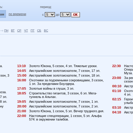
ь:
период:
по времени
лам
с
до
ПН
ВТ
СР
ЧТ
ПТ
СБ
ВС
а.
13:1
Золото Юкона, 5 сезон, 4 эп. Тяжелые уроки.
22:3
Насто
Опера
14:
Австралийские золотоискатели, 7 сезон, 17 эп.
Муза.
зон, 3
1
:
Австралийские золотоискатели, 7 сезон, 18 эп.
23:
За ре
16:
Охотники за подземными сокровищами, 3 сезон,
сезон
1 эп. За пределами Боулдера.
:1
Австр
17:
Золотые войны в глуши, 3 эп.
1:1
Охотн
моза.
18:
Строительство гигантов, 3 сезон, 6 эп. Мега-
4 эп.
7 эп.
туннель в Альпах.
2:1
Герои
8 эп.
19:
Австралийские золотоискатели, 7 сезон, 1 эп.
улыба
ену
2
:
Австралийские золотоискатели, 7 сезон, 2 эп.
3:1
Австр
21:
Золото Юкона, 1 сезон, 5 эп. Вечер трудного дня.
4:1
Австр
22:
Настоящие спецоперации, 1 сезон, 5 эп. Альфа
574: в окружении талибов.