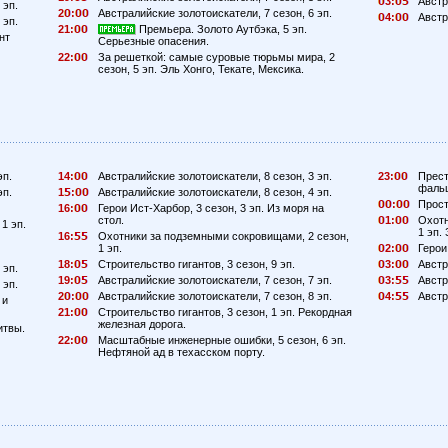
3:
Австр
 эп.
2
:
Австралийские золотоискатели, 7 сезон, 6 эп.
4:
Австр
 эп.
21:
Премьера. Золото Аутбэка, 5 эп.
нт
Серьезные опасения.
22:
За решеткой: самые суровые тюрьмы мира, 2
сезон, 5 эп. Эль Хонго, Текате, Мексика.
эп.
14:
Австралийские золотоискатели, 8 сезон, 3 эп.
23:
Прест
фаль
эп.
1
:
Австралийские золотоискатели, 8 сезон, 4 эп.
:
Прост
16:
Герои Ист-Харбор, 3 сезон, 3 эп. Из моря на
стол.
1:
Охотн
1 эп.
1 эп.
16:
Охотники за подземными сокровищами, 2 сезон,
1 эп.
2:
Герои
18:
Строительство гигантов, 3 сезон, 9 эп.
3:
Австр
 эп.
19:
Австралийские золотоискатели, 7 сезон, 7 эп.
3:
Австр
 эп.
2
:
Австралийские золотоискатели, 7 сезон, 8 эп.
4:
Австр
 и
21:
Строительство гигантов, 3 сезон, 1 эп. Рекордная
железная дорога.
итвы.
22:
Масштабные инженерные ошибки, 5 сезон, 6 эп.
Нефтяной ад в техасском порту.