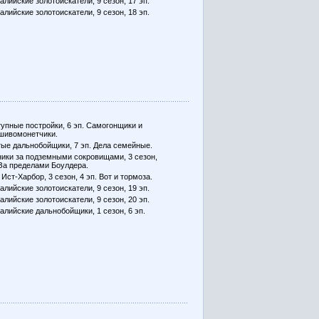
алийские золотоискатели, 9 сезон, 17 эп.
алийские золотоискатели, 9 сезон, 18 эп.
упные постройки, 6 эп. Самогонщики и
шивомонетчики.
ые дальнобойщики, 7 эп. Дела семейные.
ики за подземными сокровищами, 3 сезон,
 За пределами Боулдера.
 Ист-Харбор, 3 сезон, 4 эп. Вот и тормоза.
алийские золотоискатели, 9 сезон, 19 эп.
алийские золотоискатели, 9 сезон, 20 эп.
алийские дальнобойщики, 1 сезон, 6 эп.