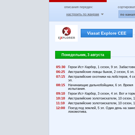
описания передач:
сортироват
настроить по жанрам
по кана
Viasat Explore CEE
Понедельник, 3 августа
:3
Герои Ист-Харбор, 1 сезон, 9 эп. Забастовк
6:2
Австралийские ловцы быков, 2 сезон, 6 эп.
7:1
Австралийские охотники на лобстеров, 4 се
эп.
8:1
Начинающие дальнобойщики, 6 эп. Время
испытания.
9:1
Герои Ист-Харбор, 3 сезон, 4 эп. Вот и тор
1
:1
Австралийские золотоискатели, 10 сезон, 1
11:1
Австралийские золотоискатели, 10 сезон, 1
12:
Поезд под землей, 5 эп. Один день на зам
локомотива.