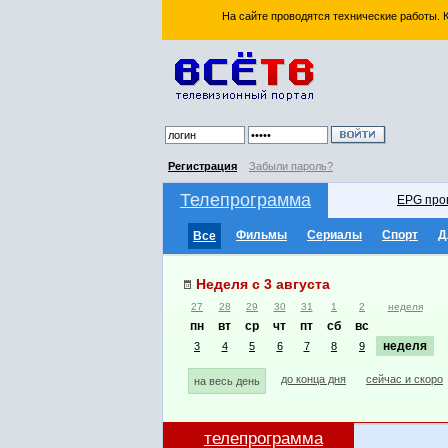
На сайте проводятся технические работы.
Регистрация
Забыли пароль?
Телепрограмма
EPG про
Фильмы
Сериалы
Спорт
Д
Все
Неделя с 3 августа
27
28
29
30
31
1
2
неделя
пн
вт
ср
чт
пт
сб
вс
неделя
3
4
5
6
7
8
9
до конца дня
сейчас и скоро
на весь день
телепрограмма