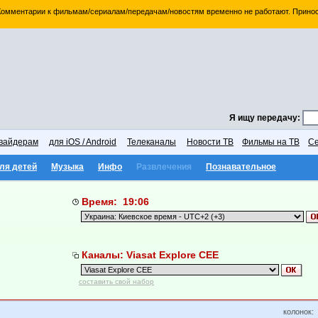
 Комментарии к фильмам/сериалам/передачам/новостям временно не работают. Принос
Я ищу передачу:
вайдерам
для iOS / Android
Телеканалы
Новости ТВ
Фильмы на ТВ
Се
ля детей
Музыка
Инфо
Развлечения
Познавательное
Время: 19:06
Каналы: Viasat Explore CEE
составить свой набор
колонок: