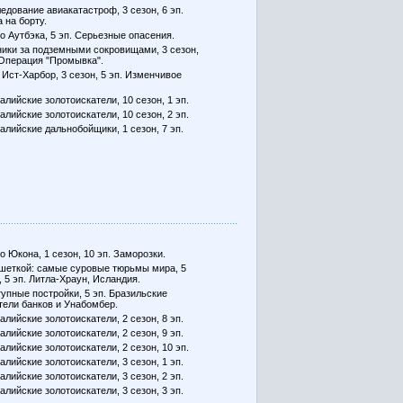
едование авиакатастроф, 3 сезон, 6 эп.
 на борту.
о Аутбэка, 5 эп. Серьезные опасения.
ики за подземными сокровищами, 3 сезон,
 Операция "Промывка".
 Ист-Харбор, 3 сезон, 5 эп. Изменчивое
алийские золотоискатели, 10 сезон, 1 эп.
алийские золотоискатели, 10 сезон, 2 эп.
алийские дальнобойщики, 1 сезон, 7 эп.
о Юкона, 1 сезон, 10 эп. Заморозки.
шеткой: самые суровые тюрьмы мира, 5
, 5 эп. Литла-Храун, Исландия.
упные постройки, 5 эп. Бразильские
тели банков и Унабомбер.
алийские золотоискатели, 2 сезон, 8 эп.
алийские золотоискатели, 2 сезон, 9 эп.
алийские золотоискатели, 2 сезон, 10 эп.
алийские золотоискатели, 3 сезон, 1 эп.
алийские золотоискатели, 3 сезон, 2 эп.
алийские золотоискатели, 3 сезон, 3 эп.