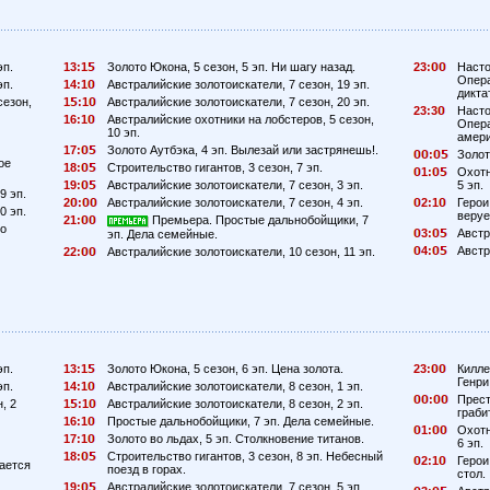
эп.
13:1
Золото Юкона, 5 сезон, 5 эп. Ни шагу назад.
23:
Насто
Опера
эп.
14:1
Австралийские золотоискатели, 7 сезон, 19 эп.
дикта
сезон,
1
:1
Австралийские золотоискатели, 7 сезон, 20 эп.
23:3
Насто
16:1
Австралийские охотники на лобстеров, 5 сезон,
Опера
10 эп.
амери
17:
Золото Аутбэка, 4 эп. Вылезай или застрянешь!.
:
Золот
ое
18:
Строительство гигантов, 3 сезон, 7 эп.
1:
Охотн
19:
Австралийские золотоискатели, 7 сезон, 3 эп.
5 эп.
9 эп.
2
:
Австралийские золотоискатели, 7 сезон, 4 эп.
2:1
Герои
0 эп.
веруе
21:
Премьера. Простые дальнобойщики, 7
го
3:
Австр
эп. Дела семейные.
4:
Австр
22:
Австралийские золотоискатели, 10 сезон, 11 эп.
эп.
13:1
Золото Юкона, 5 сезон, 6 эп. Цена золота.
23:
Килле
Генри
эп.
14:1
Австралийские золотоискатели, 8 сезон, 1 эп.
:
Прест
, 2
1
:1
Австралийские золотоискатели, 8 сезон, 2 эп.
граби
16:1
Простые дальнобойщики, 7 эп. Дела семейные.
1:
Охотн
17:1
Золото во льдах, 5 эп. Столкновение титанов.
6 эп.
18:
Строительство гигантов, 3 сезон, 8 эп. Небесный
2:1
Герои
вается
поезд в горах.
стол.
19:
Австралийские золотоискатели, 7 сезон, 5 эп.