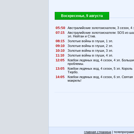
Воскресенье, 9 августа
:
Австралийские золотоискатели, 3 сезон, 4 
7:1
Австралийские золотоискатели: SOS из ша
эп. Нейтан и Стив.
8:1
Золотые войны в глуши, 1 эп.
9:1
Золотые войны в глуши, 2 эп.
1
:1
Золотые войны в глуши, 3 эп.
11:1
Золотые войны в глуши, 4 эп.
12:
Ковбои ледяных вод, 4 сезон, 4 эп. Больши
проблемы.
13:
Ковбои ледяных вод, 4 сезон, 5 эп. Король
Тюрбо.
14:
Ковбои ледяных вод, 4 сезон, 6 эп. Святая
макрель!
главная страница
| телепрограм