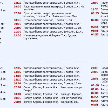
эп.
1
:1
Австралийские золотоискатели, 8 сезон, 6 эп.
23:
Рассл
Бомба
16:
Расследование авиакатастроф, 3 сезон, 1 эп. На
волоске.
23:
Золот
2 эп.
17:1
Проклятие мертвеца: пропавшее золото
:
Охотн
Испании, 3 сезон, 2 эп. Тайны острова Эхо.
2 эп.
18:
Строительство гигантов, 3 сезон, 10 эп.
2:
Герои
море.
 эп.
19:
Австралийские золотоискатели, 7 сезон, 9 эп.
2:
Австр
 эп.
2
:
Австралийские золотоискатели, 7 сезон, 10 эп.
3:
Австр
я
21:
Австралийские золотоискатели, 10 сезон, 12 эп.
4:
Австр
22:
Начинающие дальнобойщики, 7 эп. Ад для
а.
грузовиков.
эп.
эп.
12:1
Австралийские золотоискатели, 6 сезон, 6 эп.
21:
Золот
1 эп.
13:1
Австралийские золотоискатели, 6 сезон, 7 эп.
22:
За ре
сезон
14:1
Австралийские золотоискатели, 6 сезон, 8 эп.
2 эп.
23:
Прест
1
:1
Австралийские золотоискатели, 6 сезон, 9 эп.
граби
16:1
Австралийские золотоискатели, 6 сезон, 10 эп.
3 эп.
:
Австр
17:1
Золото Юкона, 1 сезон, 6 эп. Никогда не говори
1:
Австр
"Умри".
4 эп.
2:
Австр
18:1
Золото Юкона, 1 сезон, 7 эп. Гонка до Нэрроуз.
2:
Австр
19:
Золото Юкона, 1 сезон, 8 эп. Зимняя авантюра.
5 эп.
3:
Австр
2
:
Золото Юкона, 1 сезон, 9 эп. Последний бой.
4:
Австр