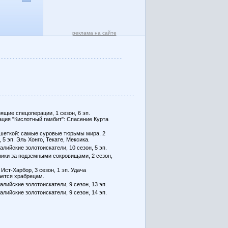
реклама на сайте
ящие спецоперации, 1 сезон, 6 эп.
ция "Кислотный гамбит": Спасение Курта
шеткой: самые суровые тюрьмы мира, 2
, 5 эп. Эль Хонго, Текате, Мексика.
алийские золотоискатели, 10 сезон, 5 эп.
ики за подземными сокровищами, 2 сезон,
 Ист-Харбор, 3 сезон, 1 эп. Удача
ется храбрецам.
алийские золотоискатели, 9 сезон, 13 эп.
алийские золотоискатели, 9 сезон, 14 эп.