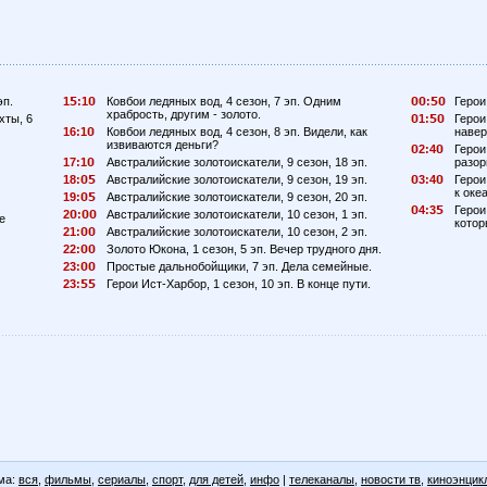
эп.
1
:1
Ковбои ледяных вод, 4 сезон, 7 эп. Одним
:
Герои
храбрость, другим - золото.
хты, 6
1:
Герои
16:1
Ковбои ледяных вод, 4 сезон, 8 эп. Видели, как
навер
извиваются деньги?
2:4
Герои
17:1
Австралийские золотоискатели, 9 сезон, 18 эп.
разор
18:
Австралийские золотоискатели, 9 сезон, 19 эп.
3:4
Герои
к океа
19:
Австралийские золотоискатели, 9 сезон, 20 эп.
4:3
Герои
2
:
Австралийские золотоискатели, 10 сезон, 1 эп.
е
котор
21:
Австралийские золотоискатели, 10 сезон, 2 эп.
22:
Золото Юкона, 1 сезон, 5 эп. Вечер трудного дня.
23:
Простые дальнобойщики, 7 эп. Дела семейные.
23:
Герои Ист-Харбор, 1 сезон, 10 эп. В конце пути.
ма:
вся
,
фильмы
,
сериалы
,
спорт
,
для детей
,
инфо
|
телеканалы
,
новости тв
,
киноэнцик