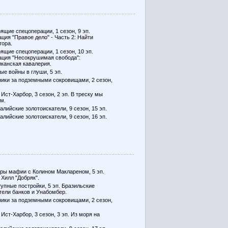
ящие спецоперации, 1 сезон, 9 эп.
ция "Правое дело" - Часть 2: Найти
тора.
ящие спецоперации, 1 сезон, 10 эп.
ция "Несокрушимая свобода":
канская кавалерия.
ые войны в глуши, 5 эп.
ики за подземными сокровищами, 2 сезон,
 Ист-Харбор, 3 сезон, 2 эп. В треску мы
м.
алийские золотоискатели, 9 сезон, 15 эп.
алийские золотоискатели, 9 сезон, 16 эп.
ры мафии с Колином Маклареном, 5 эп.
 Хилл "Добряк".
упные постройки, 5 эп. Бразильские
тели банков и Унабомбер.
ики за подземными сокровищами, 2 сезон,
 Ист-Харбор, 3 сезон, 3 эп. Из моря на