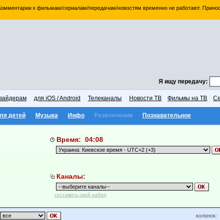
 Комментарии к фильмам/сериалам/передачам/новостям временно не работают. Принос
Я ищу передачу:
вайдерам
для iOS / Android
Телеканалы
Новости ТВ
Фильмы на ТВ
Се
ля детей
Музыка
Инфо
Развлечения
Познавательное
Время: 04:08
Каналы:
составить свой набор
колонок: