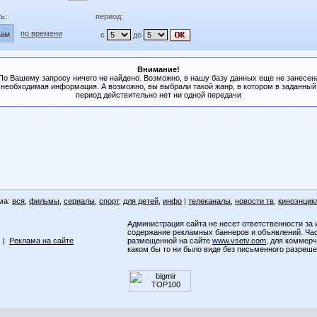
ь:
период:
по времени
лам
с
до
Внимание!
По Вашему запросу ничего не найдено. Возможно, в нашу базу данных еще не занесен
необходимая информация. А возможно, вы выбрали такой жанр, в котором в заданный
период действительно нет ни одной передачи
ма:
вся
,
фильмы
,
сериалы
,
спорт
,
для детей
,
инфо
|
телеканалы
,
новости тв
,
киноэнцик
Администрация сайта не несет ответственности за 
содержание рекламных баннеров и объявлений. Ча
|
Реклама на сайте
размещенной на сайте
www.vsetv.com
, для коммер
каком бы то ни было виде без письменного разреш