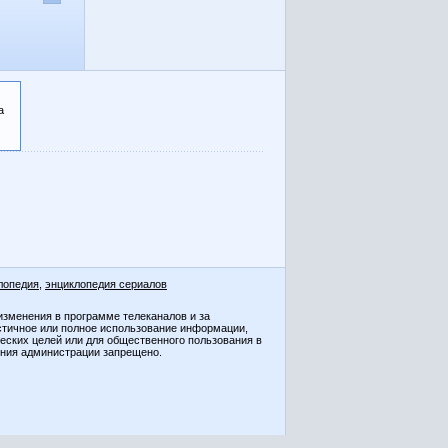
а
лопедия
,
энциклопедия сериалов
изменения в программе телеканалов и за
стичное или полное использование информации,
ческих целей или для общественного пользования в
ения администрации запрещено.