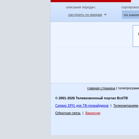
описания передач:
сортироват
настроить по жанрам
по кана
главная страница
| телепрограм
© 2001-2026 Телевизионный портал ВсёТВ
Сервис EPG для ТВ-провайдеров
|
Телекомпаниям
Обратная связь
|
Вакансии