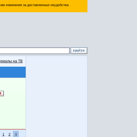
им извинения за доставленные неудобства.
риалы на ТВ
1
2
3