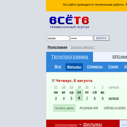
На сайте проводятся технические работы.
Регистрация
Забыли пароль?
Телепрограмма
EPG про
Все
Сериалы
Спорт
Д
Фильмы
Четверг, 6 августа
27
28
29
30
31
1
2
неделя
пн
вт
ср
чт
пт
сб
вс
6
3
4
5
7
8
9
неделя
до конца дня
сейчас и скоро
на весь день
фильмы
телепрограмма