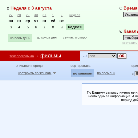
Неделя с 3 августа
Время:
27
28
29
30
31
1
2
неделя
пн
вт
ср
чт
пт
сб
вс
неделя
3
4
5
6
7
8
9
Канал
до конца дня
сейчас и скоро
на весь день
составить
фильмы
телепрограмма
описания передач:
сортировать:
пери
настроить по жанрам
по времени
по каналам
с
По Вашему запросу ничего не н
необходимая информация. А во
период де