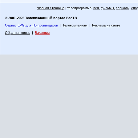
главная страница
| телепрограмма:
вся
,
фильмы
,
сериалы
,
спо
© 2001-2026 Телевизионный портал ВсёТВ
Сервис EPG для ТВ-провайдеров
|
Телекомпаниям
|
Реклама на сайте
Обратная связь
|
Вакансии