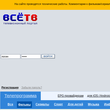
На сайте проводятся технические работы. Комментарии к фильмам/сериал
Регистрация
Забыли пароль?
Телепрограмма
EPG провайдерам
для iOS / Androi
Все
Сериалы
Спорт
Для детей
Музыка
Ин
Фильмы