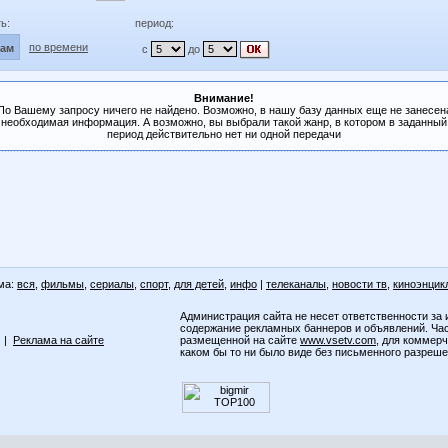
ь:
период:
по времени
лам
с
до
Внимание!
По Вашему запросу ничего не найдено. Возможно, в нашу базу данных еще не занесен
необходимая информация. А возможно, вы выбрали такой жанр, в котором в заданный
период действительно нет ни одной передачи
ма:
вся
,
фильмы
,
сериалы
,
спорт
,
для детей
,
инфо
|
телеканалы
,
новости тв
,
киноэнцик
Администрация сайта не несет ответственности за 
содержание рекламных баннеров и объявлений. Ча
|
Реклама на сайте
размещенной на сайте
www.vsetv.com
, для коммер
каком бы то ни было виде без письменного разреш