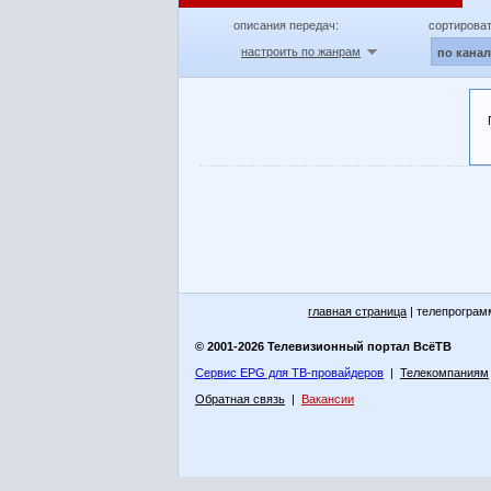
описания передач:
сортироват
настроить по жанрам
по кана
главная страница
| телепрограм
© 2001-2026 Телевизионный портал ВсёТВ
Сервис EPG для ТВ-провайдеров
|
Телекомпаниям
Обратная связь
|
Вакансии