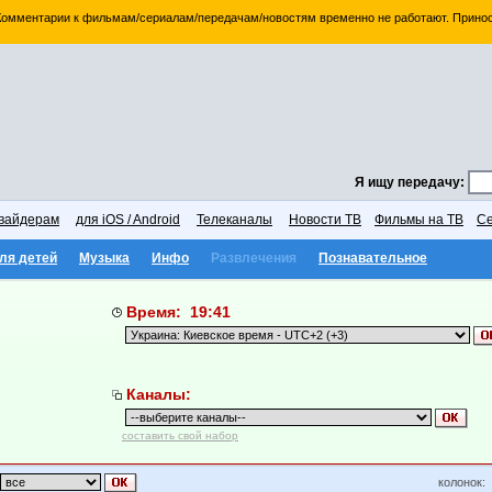
 Комментарии к фильмам/сериалам/передачам/новостям временно не работают. Принос
Я ищу передачу:
вайдерам
для iOS / Android
Телеканалы
Новости ТВ
Фильмы на ТВ
Се
ля детей
Музыка
Инфо
Развлечения
Познавательное
Время: 19:41
Каналы:
составить свой набор
колонок: