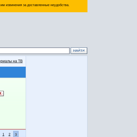
им извинения за доставленные неудобства.
риалы на ТВ
1
2
3