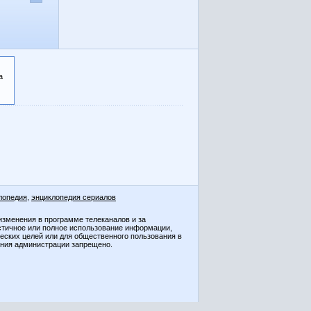
а
лопедия
,
энциклопедия сериалов
изменения в программе телеканалов и за
стичное или полное использование информации,
ческих целей или для общественного пользования в
ения администрации запрещено.