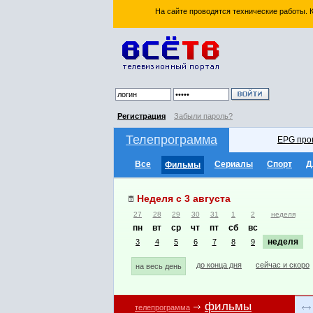
На сайте проводятся технические работы.
Регистрация
Забыли пароль?
Телепрограмма
EPG про
Все
Сериалы
Спорт
Д
Фильмы
Неделя с 3 августа
27
28
29
30
31
1
2
неделя
пн
вт
ср
чт
пт
сб
вс
неделя
3
4
5
6
7
8
9
до конца дня
сейчас и скоро
на весь день
фильмы
телепрограмма