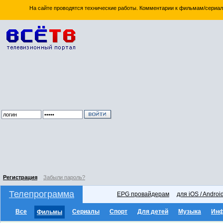
На сайте проводятся технические работы. Комментарии к фильмам/сериал
Регистрация
Забыли пароль?
Телепрограмма
EPG провайдерам
для iOS / Androi
Все
Сериалы
Спорт
Для детей
Музыка
Ин
Фильмы