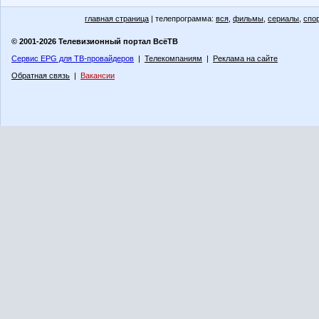
главная страница
| телепрограмма:
вся
,
фильмы
,
сериалы
,
спо
© 2001-2026 Телевизионный портал ВсёТВ
Сервис EPG для ТВ-провайдеров
|
Телекомпаниям
|
Реклама на сайте
Обратная связь
|
Вакансии