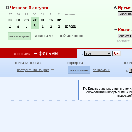
Четверг, 6 августа
Время:
27
28
29
30
31
1
2
неделя
пн
вт
ср
чт
пт
сб
вс
6
3
4
5
7
8
9
неделя
Каналы
до конца дня
сейчас и скоро
на весь день
составить
фильмы
телепрограмма
описания передач:
сортировать:
пери
настроить по жанрам
по времени
по каналам
с
По Вашему запросу ничего не н
необходимая информация. А во
период де