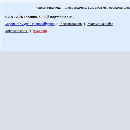
главная страница
| телепрограмма:
вся
,
фильмы
,
сериалы
,
спо
© 2001-2026 Телевизионный портал ВсёТВ
Сервис EPG для ТВ-провайдеров
|
Телекомпаниям
|
Реклама на сайте
Обратная связь
|
Вакансии