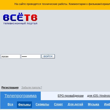
На сайте проводятся технические работы. Комментарии к фильмам/сериал
Регистрация
Забыли пароль?
Телепрограмма
EPG провайдерам
для iOS / Androi
Все
Сериалы
Спорт
Для детей
Музыка
Ин
Фильмы