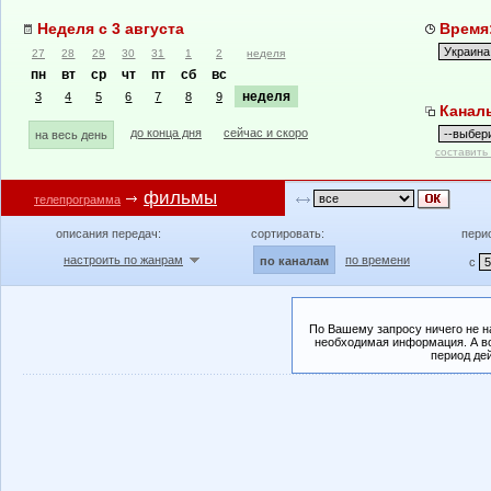
Неделя с 3 августа
Время:
27
28
29
30
31
1
2
неделя
пн
вт
ср
чт
пт
сб
вс
неделя
3
4
5
6
7
8
9
Канал
до конца дня
сейчас и скоро
на весь день
составить
фильмы
телепрограмма
описания передач:
сортировать:
пери
настроить по жанрам
по времени
по каналам
с
По Вашему запросу ничего не н
необходимая информация. А во
период де