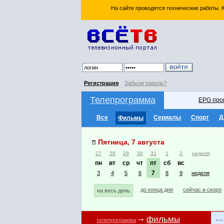
На сайте проводятся технические работы.
Регистрация
Забыли пароль?
Телепрограмма
EPG про
Все
Сериалы
Спорт
Д
Фильмы
Пятница, 7 августа
27
28
29
30
31
1
2
неделя
пн
вт
ср
чт
пт
сб
вс
7
3
4
5
6
8
9
неделя
до конца дня
сейчас и скоро
на весь день
фильмы
телепрограмма