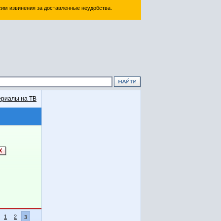
им извинения за доставленные неудобства.
риалы на ТВ
1
2
3