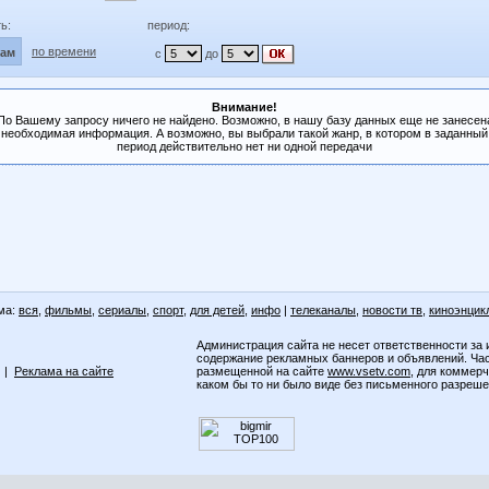
ь:
период:
по времени
лам
с
до
Внимание!
По Вашему запросу ничего не найдено. Возможно, в нашу базу данных еще не занесен
необходимая информация. А возможно, вы выбрали такой жанр, в котором в заданный
период действительно нет ни одной передачи
ма:
вся
,
фильмы
,
сериалы
,
спорт
,
для детей
,
инфо
|
телеканалы
,
новости тв
,
киноэнцик
Администрация сайта не несет ответственности за 
содержание рекламных баннеров и объявлений. Ча
|
Реклама на сайте
размещенной на сайте
www.vsetv.com
, для коммер
каком бы то ни было виде без письменного разреш