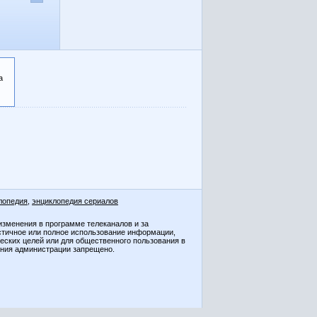
а
лопедия
,
энциклопедия сериалов
изменения в программе телеканалов и за
стичное или полное использование информации,
ческих целей или для общественного пользования в
ения администрации запрещено.