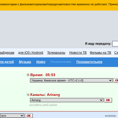
 Комментарии к фильмам/сериалам/передачам/новостям временно не работают. Принос
Я ищу передачу:
вайдерам
для iOS / Android
Телеканалы
Новости ТВ
Фильмы на ТВ
Се
ля детей
Музыка
Инфо
Развлечения
Познавательное
Время: 05:53
Каналы: Arirang
составить свой набор
колонок: