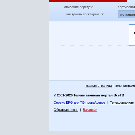
описания передач:
сортироват
настроить по жанрам
по кана
главная страница
| телепрограм
© 2001-2026 Телевизионный портал ВсёТВ
Сервис EPG для ТВ-провайдеров
|
Телекомпаниям
Обратная связь
|
Вакансии