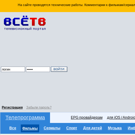
На сайте проводятся технические работы. Комментарии к фильмам/сериал
Регистрация
Забыли пароль?
Телепрограмма
EPG провайдерам
для iOS / Androi
Все
Сериалы
Спорт
Для детей
Музыка
Ин
Фильмы