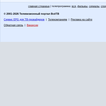
главная страница
| телепрограмма:
вся
,
фильмы
,
сериалы
,
спо
© 2001-2026 Телевизионный портал ВсёТВ
Сервис EPG для ТВ-провайдеров
|
Телекомпаниям
|
Реклама на сайте
Обратная связь
|
Вакансии