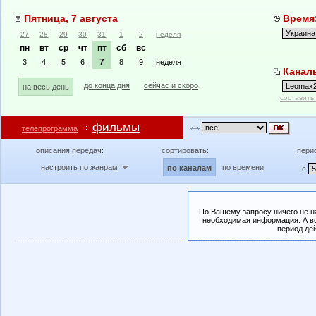
Пятница, 7 августа
Время:
27
28
29
30
31
1
2
неделя
пн
вт
ср
чт
пт
сб
вс
7
3
4
5
6
8
9
неделя
Канал
до конца дня
сейчас и скоро
на весь день
составить
фильмы
телепрограмма
описания передач:
сортировать:
пери
настроить по жанрам
по времени
по каналам
с
По Вашему запросу ничего не н
необходимая информация. А во
период де