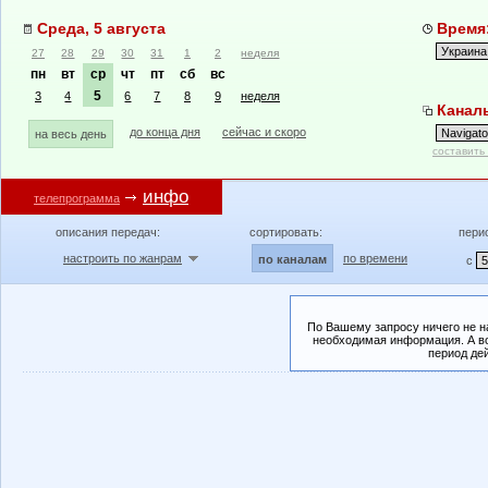
Среда, 5 августа
Время:
27
28
29
30
31
1
2
неделя
пн
вт
ср
чт
пт
сб
вс
5
3
4
6
7
8
9
неделя
Каналы
до конца дня
сейчас и скоро
на весь день
составить
инфо
телепрограмма
описания передач:
сортировать:
пери
настроить по жанрам
по времени
по каналам
с
По Вашему запросу ничего не н
необходимая информация. А во
период де