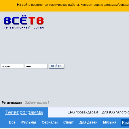
На сайте проводятся технические работы. Комментарии к фильмам/сериал
Регистрация
Забыли пароль?
Телепрограмма
EPG провайдерам
для iOS / Androi
Все
Фильмы
Сериалы
Спорт
Для детей
Музыка
Ин