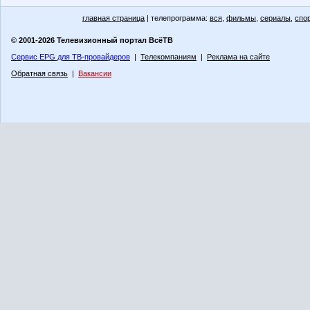
главная страница
| телепрограмма:
вся
,
фильмы
,
сериалы
,
спо
© 2001-2026 Телевизионный портал ВсёТВ
Сервис EPG для ТВ-провайдеров
|
Телекомпаниям
|
Реклама на сайте
Обратная связь
|
Вакансии