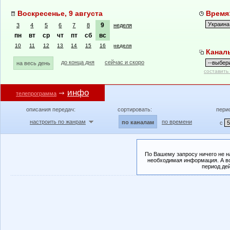
Воскресенье, 9 августа
Время:
9
3
4
5
6
7
8
неделя
пн
вт
ср
чт
пт
сб
вс
10
11
12
13
14
15
16
неделя
Канал
до конца дня
сейчас и скоро
на весь день
составить
инфо
телепрограмма
описания передач:
сортировать:
пери
настроить по жанрам
по времени
по каналам
с
По Вашему запросу ничего не н
необходимая информация. А во
период де