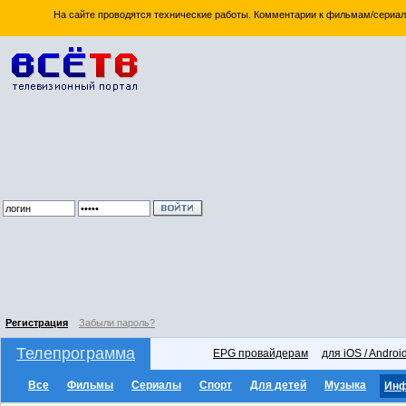
На сайте проводятся технические работы. Комментарии к фильмам/сериал
Регистрация
Забыли пароль?
Телепрограмма
EPG провайдерам
для iOS / Androi
Все
Фильмы
Сериалы
Спорт
Для детей
Музыка
Ин