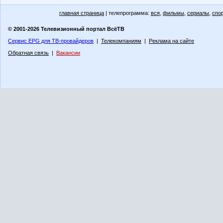
главная страница
| телепрограмма:
вся
,
фильмы
,
сериалы
,
спо
© 2001-2026 Телевизионный портал ВсёТВ
Сервис EPG для ТВ-провайдеров
|
Телекомпаниям
|
Реклама на сайте
Обратная связь
|
Вакансии