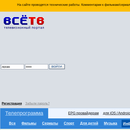
На сайте проводятся технические работы. Комментарии к фильмам/сериал
Регистрация
Забыли пароль?
Телепрограмма
EPG провайдерам
для iOS / Androi
Все
Фильмы
Сериалы
Спорт
Для детей
Музыка
Ин