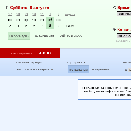
Суббота, 8 августа
Время:
27
28
29
30
31
1
2
неделя
пн
вт
ср
чт
пт
сб
вс
8
3
4
5
6
7
9
неделя
Канал
до конца дня
сейчас и скоро
на весь день
составить
инфо
телепрограмма
описания передач:
сортировать:
пери
настроить по жанрам
по времени
по каналам
с
По Вашему запросу ничего не н
необходимая информация. А во
период де