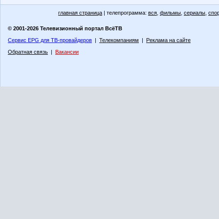
главная страница
| телепрограмма:
вся
,
фильмы
,
сериалы
,
спо
© 2001-2026 Телевизионный портал ВсёТВ
Сервис EPG для ТВ-провайдеров
|
Телекомпаниям
|
Реклама на сайте
Обратная связь
|
Вакансии