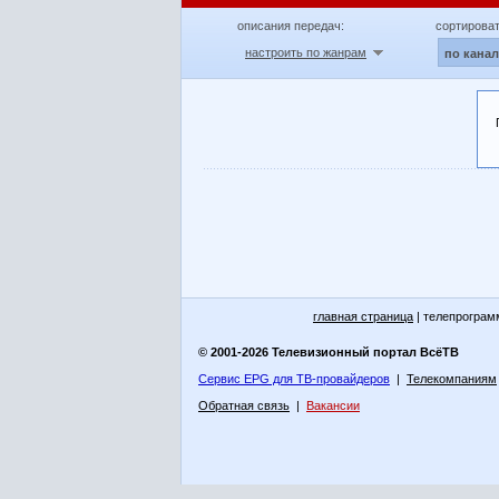
описания передач:
сортироват
настроить по жанрам
по кана
главная страница
| телепрограм
© 2001-2026 Телевизионный портал ВсёТВ
Сервис EPG для ТВ-провайдеров
|
Телекомпаниям
Обратная связь
|
Вакансии