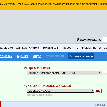
 Комментарии к фильмам/сериалам/передачам/новостям временно не работают. Принос
Я ищу передачу:
вайдерам
для iOS / Android
Телеканалы
Новости ТВ
Фильмы на ТВ
Се
ля детей
Музыка
Инфо
Развлечения
Познавательное
Время: 08:44
Каналы: MUSICBOX GOLD
составить свой набор
колонок: