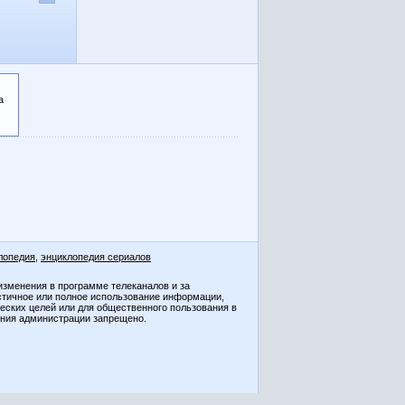
а
лопедия
,
энциклопедия сериалов
изменения в программе телеканалов и за
стичное или полное использование информации,
ческих целей или для общественного пользования в
ения администрации запрещено.