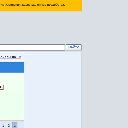
им извинения за доставленные неудобства.
риалы на ТВ
1
2
3