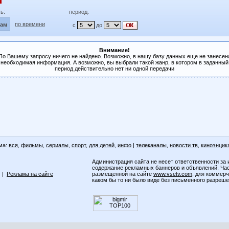
ь:
период:
по времени
лам
с
до
Внимание!
По Вашему запросу ничего не найдено. Возможно, в нашу базу данных еще не занесен
необходимая информация. А возможно, вы выбрали такой жанр, в котором в заданный
период действительно нет ни одной передачи
ма:
вся
,
фильмы
,
сериалы
,
спорт
,
для детей
,
инфо
|
телеканалы
,
новости тв
,
киноэнцик
Администрация сайта не несет ответственности за 
содержание рекламных баннеров и объявлений. Ча
|
Реклама на сайте
размещенной на сайте
www.vsetv.com
, для коммер
каком бы то ни было виде без письменного разреш