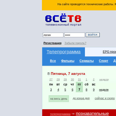
На сайте проводятся технические работы.
Регистрация
Забыли пароль?
Телепрограмма
EPG про
Все
Фильмы
Сериалы
Спорт
Д
Пятница, 7 августа
27
28
29
30
31
1
2
неделя
пн
вт
ср
чт
пт
сб
вс
7
3
4
5
6
8
9
неделя
до конца дня
сейчас и скоро
на весь день
познавательные
телепрограмма