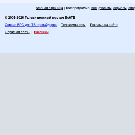
главная страница
| телепрограмма:
вся
,
фильмы
,
сериалы
,
спо
© 2001-2026 Телевизионный портал ВсёТВ
Сервис EPG для ТВ-провайдеров
|
Телекомпаниям
|
Реклама на сайте
Обратная связь
|
Вакансии