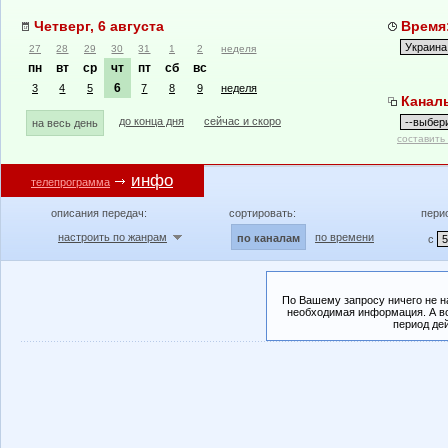
Четверг, 6 августа
Время:
27
28
29
30
31
1
2
неделя
пн
вт
ср
чт
пт
сб
вс
6
3
4
5
7
8
9
неделя
Канал
до конца дня
сейчас и скоро
на весь день
составить
инфо
телепрограмма
описания передач:
сортировать:
пери
настроить по жанрам
по времени
по каналам
с
По Вашему запросу ничего не н
необходимая информация. А во
период де