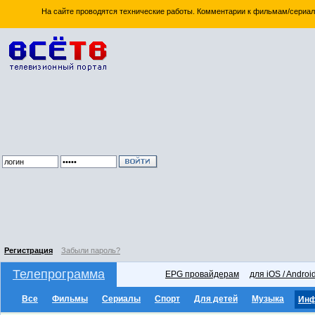
На сайте проводятся технические работы. Комментарии к фильмам/сериал
Регистрация
Забыли пароль?
Телепрограмма
EPG провайдерам
для iOS / Androi
Все
Фильмы
Сериалы
Спорт
Для детей
Музыка
Ин