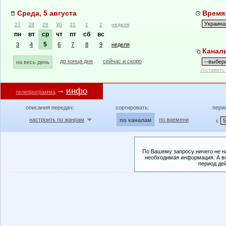
Среда, 5 августа
Время:
27
28
29
30
31
1
2
неделя
пн
вт
ср
чт
пт
сб
вс
5
3
4
6
7
8
9
неделя
Канал
до конца дня
сейчас и скоро
на весь день
составить
инфо
телепрограмма
описания передач:
сортировать:
пери
настроить по жанрам
по времени
по каналам
с
По Вашему запросу ничего не н
необходимая информация. А во
период де