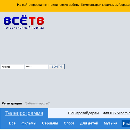
На сайте проводятся технические работы. Комментарии к фильмам/сериал
Регистрация
Забыли пароль?
Телепрограмма
EPG провайдерам
для iOS / Androi
Все
Фильмы
Сериалы
Спорт
Для детей
Музыка
Ин