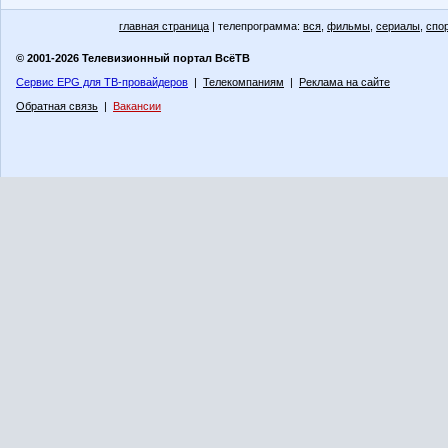
главная страница
| телепрограмма:
вся
,
фильмы
,
сериалы
,
спо
© 2001-2026 Телевизионный портал ВсёТВ
Сервис EPG для ТВ-провайдеров
|
Телекомпаниям
|
Реклама на сайте
Обратная связь
|
Вакансии