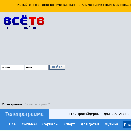
На сайте проводятся технические работы. Комментарии к фильмам/сериал
Регистрация
Забыли пароль?
Телепрограмма
EPG провайдерам
для iOS / Androi
Все
Фильмы
Сериалы
Спорт
Для детей
Музыка
Ин