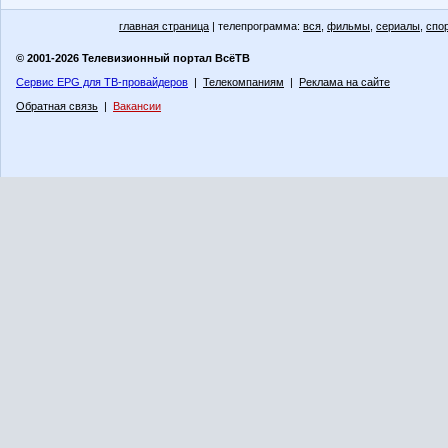
главная страница
| телепрограмма:
вся
,
фильмы
,
сериалы
,
спо
© 2001-2026 Телевизионный портал ВсёТВ
Сервис EPG для ТВ-провайдеров
|
Телекомпаниям
|
Реклама на сайте
Обратная связь
|
Вакансии