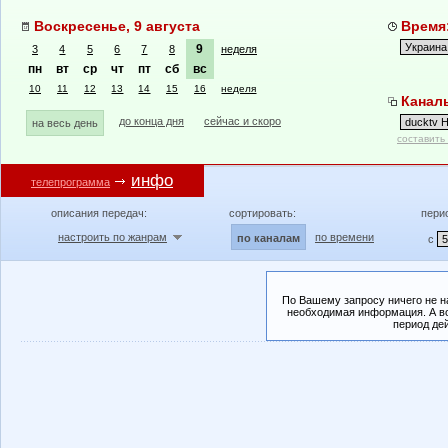
Воскресенье, 9 августа
Время:
9
3
4
5
6
7
8
неделя
пн
вт
ср
чт
пт
сб
вс
10
11
12
13
14
15
16
неделя
Каналы
до конца дня
сейчас и скоро
на весь день
составить
инфо
телепрограмма
описания передач:
сортировать:
пери
настроить по жанрам
по времени
по каналам
с
По Вашему запросу ничего не н
необходимая информация. А во
период де