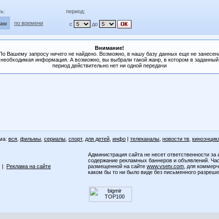
ь:
период:
по времени
лам
с
до
Внимание!
По Вашему запросу ничего не найдено. Возможно, в нашу базу данных еще не занесен
необходимая информация. А возможно, вы выбрали такой жанр, в котором в заданный
период действительно нет ни одной передачи
ма:
вся
,
фильмы
,
сериалы
,
спорт
,
для детей
,
инфо
|
телеканалы
,
новости тв
,
киноэнцик
Администрация сайта не несет ответственности за 
содержание рекламных баннеров и объявлений. Ча
|
Реклама на сайте
размещенной на сайте
www.vsetv.com
, для коммер
каком бы то ни было виде без письменного разреш