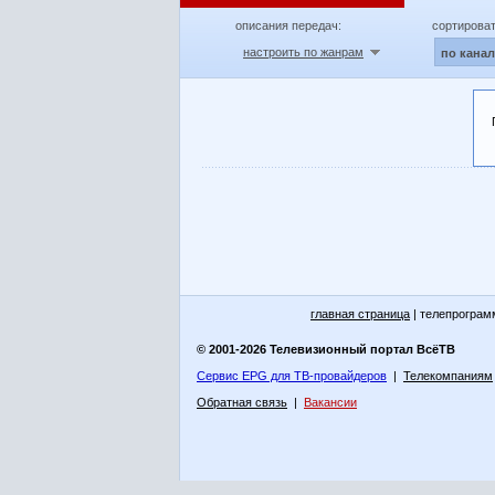
описания передач:
сортироват
настроить по жанрам
по кана
главная страница
| телепрограм
© 2001-2026 Телевизионный портал ВсёТВ
Сервис EPG для ТВ-провайдеров
|
Телекомпаниям
Обратная связь
|
Вакансии