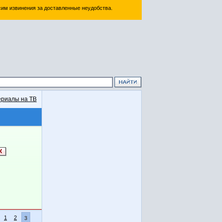
им извинения за доставленные неудобства.
риалы на ТВ
1
2
3