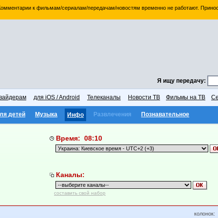
 Комментарии к фильмам/сериалам/передачам/новостям временно не работают. Принос
Я ищу передачу:
вайдерам
для iOS / Android
Телеканалы
Новости ТВ
Фильмы на ТВ
Се
ля детей
Музыка
Развлечения
Познавательное
Инфо
Время: 08:10
Каналы:
составить свой набор
колонок: