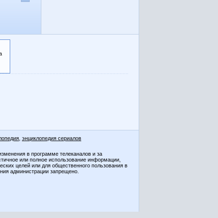
а
лопедия
,
энциклопедия сериалов
изменения в программе телеканалов и за
стичное или полное использование информации,
ческих целей или для общественного пользования в
ения администрации запрещено.