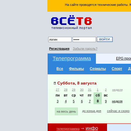
На сайте проводятся технические работы.
Регистрация
Забыли пароль?
Телепрограмма
EPG про
Все
Фильмы
Сериалы
Спорт
Д
Суббота, 8 августа
27
28
29
30
31
1
2
неделя
пн
вт
ср
чт
пт
сб
вс
8
3
4
5
6
7
9
неделя
до конца дня
сейчас и скоро
на весь день
инфо
телепрограмма