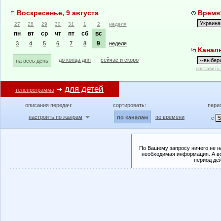
Воскресенье, 9 августа
Время:
27
28
29
30
31
1
2
неделя
пн
вт
ср
чт
пт
сб
вс
9
3
4
5
6
7
8
неделя
Канал
до конца дня
сейчас и скоро
на весь день
составить
для детей
телепрограмма
описания передач:
сортировать:
пери
настроить по жанрам
по времени
по каналам
с
По Вашему запросу ничего не н
необходимая информация. А во
период де