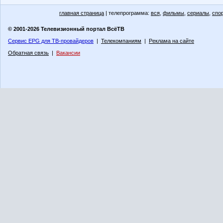
главная страница
| телепрограмма:
вся
,
фильмы
,
сериалы
,
спо
© 2001-2026 Телевизионный портал ВсёТВ
Сервис EPG для ТВ-провайдеров
|
Телекомпаниям
|
Реклама на сайте
Обратная связь
|
Вакансии