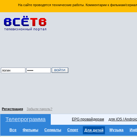
На сайте проводятся технические работы. Комментарии к фильмам/сериал
Регистрация
Забыли пароль?
Телепрограмма
EPG провайдерам
для iOS / Androi
Все
Фильмы
Сериалы
Спорт
Музыка
Ин
Для детей