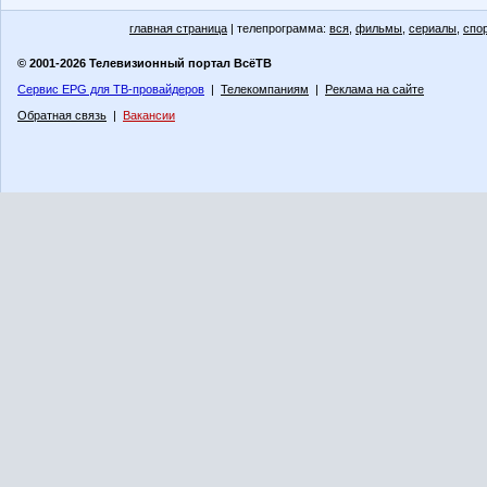
главная страница
| телепрограмма:
вся
,
фильмы
,
сериалы
,
спо
© 2001-2026 Телевизионный портал ВсёТВ
Сервис EPG для ТВ-провайдеров
|
Телекомпаниям
|
Реклама на сайте
Обратная связь
|
Вакансии