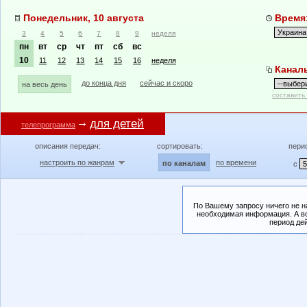
Понедельник, 10 августа
Время:
3
4
5
6
7
8
9
неделя
пн
вт
ср
чт
пт
сб
вс
10
11
12
13
14
15
16
неделя
Канал
до конца дня
сейчас и скоро
на весь день
составить
для детей
телепрограмма
описания передач:
сортировать:
пери
настроить по жанрам
по времени
по каналам
с
По Вашему запросу ничего не н
необходимая информация. А во
период де