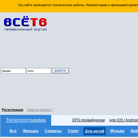
На сайте проводятся технические работы. Комментарии к фильмам/сериал
Регистрация
Забыли пароль?
Телепрограмма
EPG провайдерам
для iOS / Androi
Все
Фильмы
Сериалы
Спорт
Музыка
Ин
Для детей