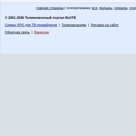
главная страница
| телепрограмма:
вся
,
фильмы
,
сериалы
,
спо
© 2001-2026 Телевизионный портал ВсёТВ
Сервис EPG для ТВ-провайдеров
|
Телекомпаниям
|
Реклама на сайте
Обратная связь
|
Вакансии