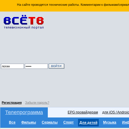
На сайте проводятся технические работы. Комментарии к фильмам/сериал
Регистрация
Забыли пароль?
Телепрограмма
EPG провайдерам
для iOS / Androi
Все
Фильмы
Сериалы
Спорт
Музыка
Ин
Для детей