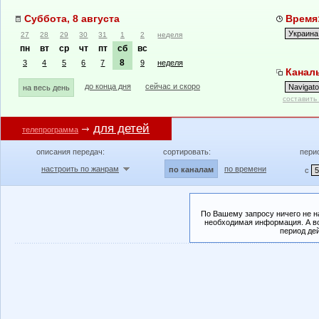
Суббота, 8 августа
Время:
27
28
29
30
31
1
2
неделя
пн
вт
ср
чт
пт
сб
вс
8
3
4
5
6
7
9
неделя
Каналы
до конца дня
сейчас и скоро
на весь день
составить
для детей
телепрограмма
описания передач:
сортировать:
пери
настроить по жанрам
по времени
по каналам
с
По Вашему запросу ничего не н
необходимая информация. А во
период де