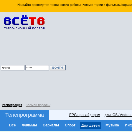
На сайте проводятся технические работы. Комментарии к фильмам/сериал
Регистрация
Забыли пароль?
Телепрограмма
EPG провайдерам
для iOS / Androi
Все
Фильмы
Сериалы
Спорт
Музыка
Ин
Для детей