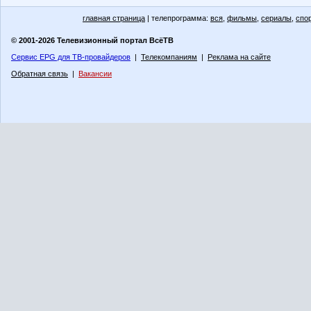
главная страница
| телепрограмма:
вся
,
фильмы
,
сериалы
,
спо
© 2001-2026 Телевизионный портал ВсёТВ
Сервис EPG для ТВ-провайдеров
|
Телекомпаниям
|
Реклама на сайте
Обратная связь
|
Вакансии