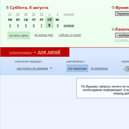
Суббота, 8 августа
Время:
27
28
29
30
31
1
2
неделя
пн
вт
ср
чт
пт
сб
вс
8
3
4
5
6
7
9
неделя
Канал
до конца дня
сейчас и скоро
на весь день
составить
для детей
телепрограмма
описания передач:
сортировать:
пери
настроить по жанрам
по времени
по каналам
с
По Вашему запросу ничего не н
необходимая информация. А во
период де