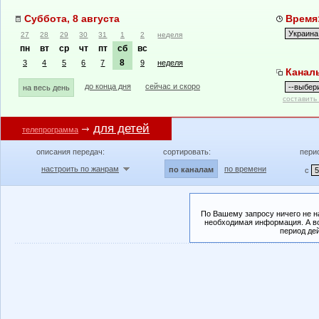
Суббота, 8 августа
Время:
27
28
29
30
31
1
2
неделя
пн
вт
ср
чт
пт
сб
вс
8
3
4
5
6
7
9
неделя
Канал
до конца дня
сейчас и скоро
на весь день
составить
для детей
телепрограмма
описания передач:
сортировать:
пери
настроить по жанрам
по времени
по каналам
с
По Вашему запросу ничего не н
необходимая информация. А во
период де