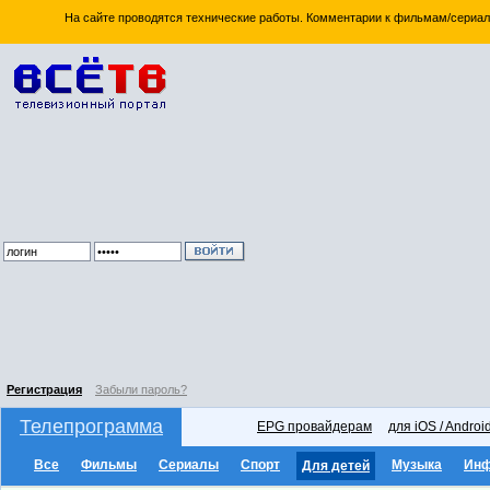
На сайте проводятся технические работы. Комментарии к фильмам/сериал
Регистрация
Забыли пароль?
Телепрограмма
EPG провайдерам
для iOS / Androi
Все
Фильмы
Сериалы
Спорт
Музыка
Ин
Для детей