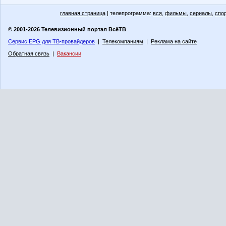
главная страница
| телепрограмма:
вся
,
фильмы
,
сериалы
,
спо
© 2001-2026 Телевизионный портал ВсёТВ
Сервис EPG для ТВ-провайдеров
|
Телекомпаниям
|
Реклама на сайте
Обратная связь
|
Вакансии