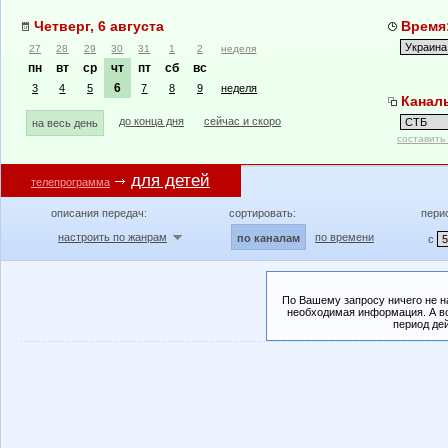
Четверг, 6 августа
Время:
27
28
29
30
31
1
2
неделя
пн
вт
ср
чт
пт
сб
вс
6
3
4
5
7
8
9
неделя
Канал
до конца дня
сейчас и скоро
на весь день
составить
для детей
телепрограмма
описания передач:
сортировать:
пери
настроить по жанрам
по времени
по каналам
с
По Вашему запросу ничего не н
необходимая информация. А во
период де