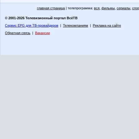
главная страница
| телепрограмма:
вся
,
фильмы
,
сериалы
,
спо
© 2001-2026 Телевизионный портал ВсёТВ
Сервис EPG для ТВ-провайдеров
|
Телекомпаниям
|
Реклама на сайте
Обратная связь
|
Вакансии