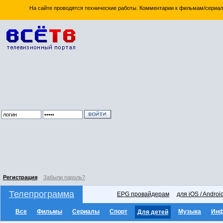
На сайте проводятся технические работы. Комментарии к фильмам/сериал
Регистрация
Забыли пароль?
Телепрограмма
EPG провайдерам
для iOS / Androi
Все
Фильмы
Сериалы
Спорт
Музыка
Ин
Для детей