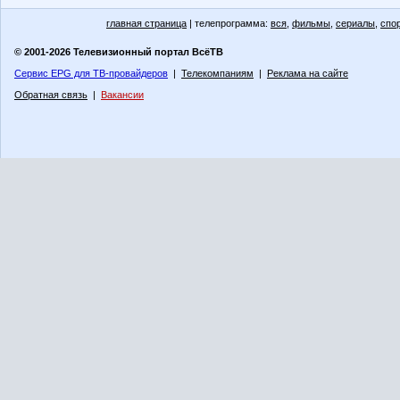
главная страница
| телепрограмма:
вся
,
фильмы
,
сериалы
,
спо
© 2001-2026 Телевизионный портал ВсёТВ
Сервис EPG для ТВ-провайдеров
|
Телекомпаниям
|
Реклама на сайте
Обратная связь
|
Вакансии