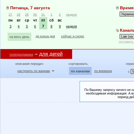
Пятница, 7 августа
Время:
27
28
29
30
31
1
2
неделя
пн
вт
ср
чт
пт
сб
вс
7
3
4
5
6
8
9
неделя
Каналы:
до конца дня
сейчас и скоро
на весь день
составить
для детей
телепрограмма
описания передач:
сортировать:
пери
настроить по жанрам
по времени
по каналам
с
По Вашему запросу ничего не н
необходимая информация. А во
период де