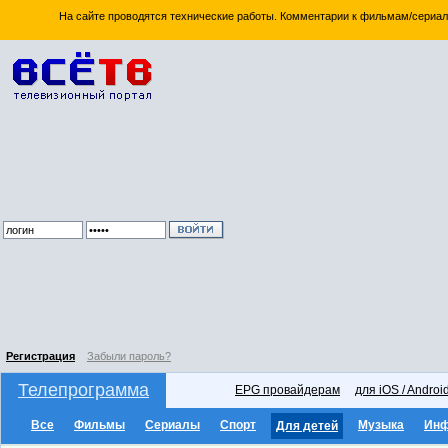
На сайте проводятся технические работы. Комментарии к фильмам/сериал
Регистрация
Забыли пароль?
Телепрограмма
EPG провайдерам
для iOS / Androi
Все
Фильмы
Сериалы
Спорт
Музыка
Ин
Для детей