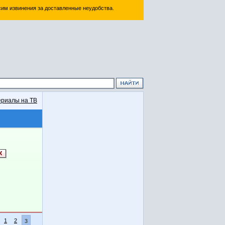
им извинения за доставленные неудобства.
риалы на ТВ
1
2
3