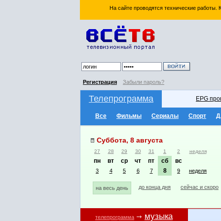
На сайте проводятся технические работы.
Регистрация
Забыли пароль?
Телепрограмма
EPG про
Все
Фильмы
Сериалы
Спорт
Д
Суббота, 8 августа
27
28
29
30
31
1
2
неделя
пн
вт
ср
чт
пт
сб
вс
8
3
4
5
6
7
9
неделя
до конца дня
сейчас и скоро
на весь день
музыка
телепрограмма