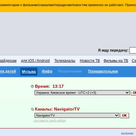
 Комментарии к фильмам/сериалам/передачам/новостям временно не работают. Принос
Я ищу передачу:
вайдерам
для iOS / Android
Телеканалы
Новости ТВ
Фильмы на ТВ
Се
ля детей
Инфо
Развлечения
Познавательное
Музыка
Время: 13:17
Каналы: NavigatorTV
составить свой набор
колонок: