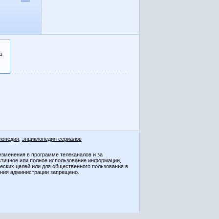
а
лопедия
,
энциклопедия сериалов
изменения в программе телеканалов и за
стичное или полное использование информации,
ческих целей или для общественного пользования в
ения администрации запрещено.