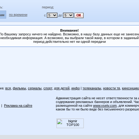
ь:
период:
по времени
лам
с
до
Внимание!
По Вашему запросу ничего не найдено. Возможно, в нашу базу данных еще не занесен
необходимая информация. А возможно, вы выбрали такой жанр, в котором в заданный
период действительно нет ни одной передачи
ма:
вся
,
фильмы
,
сериалы
,
спорт
,
для детей
,
инфо
|
телеканалы
,
новости тв
,
киноэнцик
Администрация сайта не несет ответственности за 
содержание рекламных баннеров и объявлений. Ча
|
Реклама на сайте
размещенной на сайте
www.vsetv.com
, для коммер
каком бы то ни было виде без письменного разреш