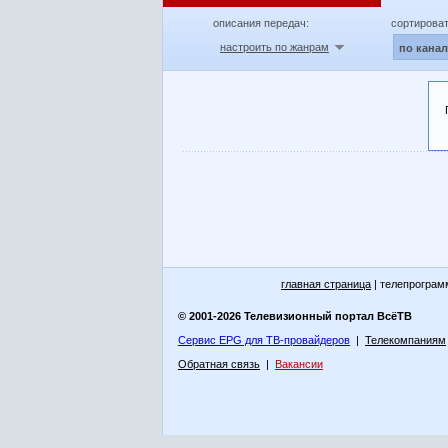
описания передач:
сортироват
настроить по жанрам
по кана
главная страница
| телепрограм
© 2001-2026 Телевизионный портал ВсёТВ
Сервис EPG для ТВ-провайдеров
|
Телекомпаниям
Обратная связь
|
Вакансии