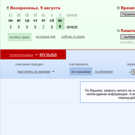
Воскресенье, 9 августа
Время:
27
28
29
30
31
1
2
неделя
пн
вт
ср
чт
пт
сб
вс
9
3
4
5
6
7
8
неделя
Канал
до конца дня
сейчас и скоро
на весь день
составить
музыка
телепрограмма
описания передач:
сортировать:
пери
настроить по жанрам
по времени
по каналам
с
По Вашему запросу ничего не н
необходимая информация. А во
период де