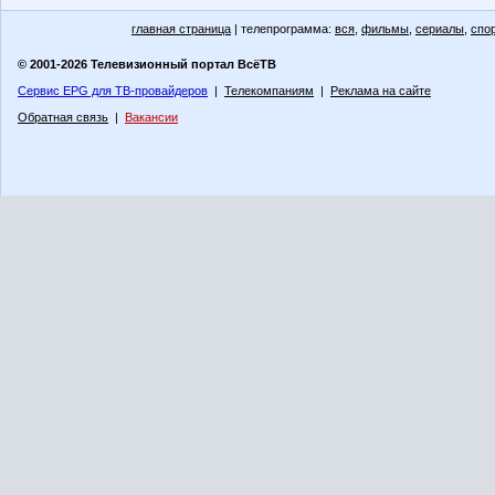
главная страница
| телепрограмма:
вся
,
фильмы
,
сериалы
,
спо
© 2001-2026 Телевизионный портал ВсёТВ
Сервис EPG для ТВ-провайдеров
|
Телекомпаниям
|
Реклама на сайте
Обратная связь
|
Вакансии