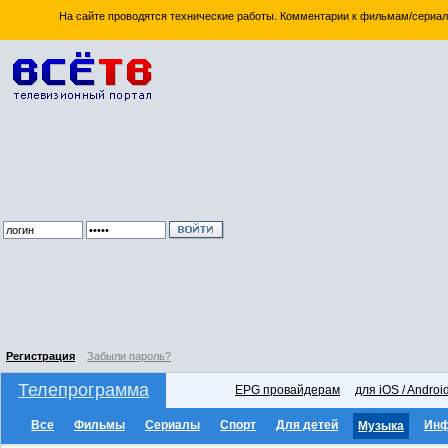
На сайте проводятся технические работы. Комментарии к фильмам/сериал
Регистрация
Забыли пароль?
Телепрограмма
EPG провайдерам
для iOS / Androi
Все
Фильмы
Сериалы
Спорт
Для детей
Ин
Музыка