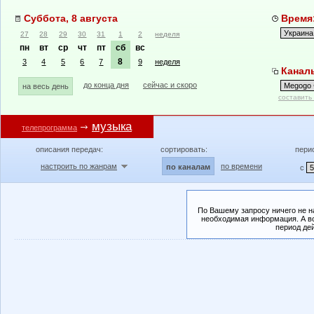
Суббота, 8 августа
Время:
27
28
29
30
31
1
2
неделя
пн
вт
ср
чт
пт
сб
вс
8
3
4
5
6
7
9
неделя
Каналы
до конца дня
сейчас и скоро
на весь день
составить
музыка
телепрограмма
описания передач:
сортировать:
пери
настроить по жанрам
по времени
по каналам
с
По Вашему запросу ничего не н
необходимая информация. А во
период де