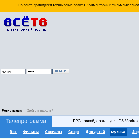
На сайте проводятся технические работы. Комментарии к фильмам/сериал
Регистрация
Забыли пароль?
Телепрограмма
EPG провайдерам
для iOS / Androi
Все
Фильмы
Сериалы
Спорт
Для детей
Ин
Музыка