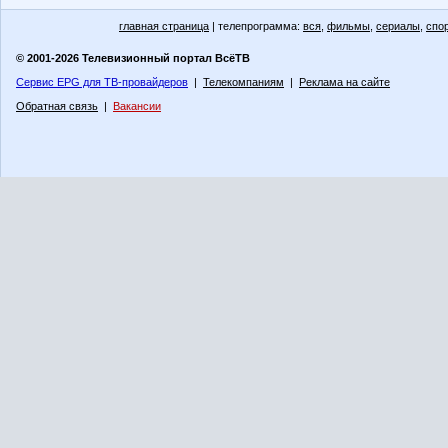
главная страница
| телепрограмма:
вся
,
фильмы
,
сериалы
,
спо
© 2001-2026 Телевизионный портал ВсёТВ
Сервис EPG для ТВ-провайдеров
|
Телекомпаниям
|
Реклама на сайте
Обратная связь
|
Вакансии