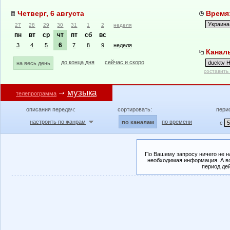
Четверг, 6 августа
Время:
27
28
29
30
31
1
2
неделя
пн
вт
ср
чт
пт
сб
вс
6
3
4
5
7
8
9
неделя
Каналы
до конца дня
сейчас и скоро
на весь день
составить
музыка
телепрограмма
описания передач:
сортировать:
пери
настроить по жанрам
по времени
по каналам
с
По Вашему запросу ничего не н
необходимая информация. А во
период де