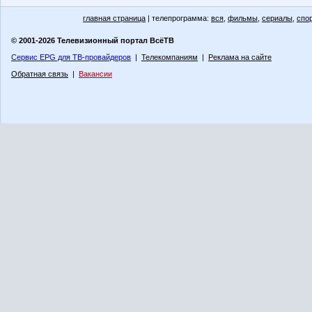
главная страница
| телепрограмма:
вся
,
фильмы
,
сериалы
,
спо
© 2001-2026 Телевизионный портал ВсёТВ
Сервис EPG для ТВ-провайдеров
|
Телекомпаниям
|
Реклама на сайте
Обратная связь
|
Вакансии