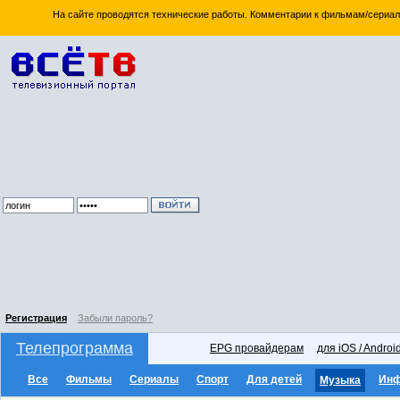
На сайте проводятся технические работы. Комментарии к фильмам/сериал
Регистрация
Забыли пароль?
Телепрограмма
EPG провайдерам
для iOS / Androi
Все
Фильмы
Сериалы
Спорт
Для детей
Ин
Музыка