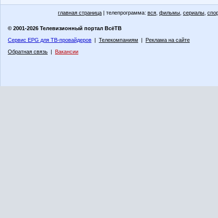
главная страница
| телепрограмма:
вся
,
фильмы
,
сериалы
,
спо
© 2001-2026 Телевизионный портал ВсёТВ
Сервис EPG для ТВ-провайдеров
|
Телекомпаниям
|
Реклама на сайте
Обратная связь
|
Вакансии