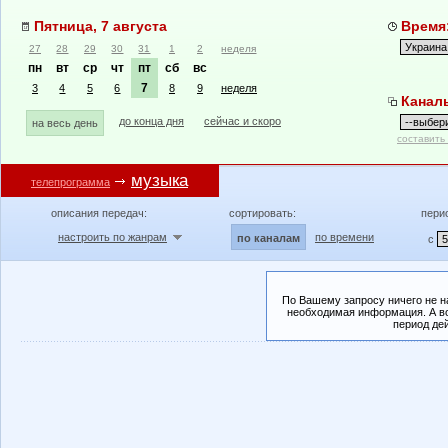
Пятница, 7 августа
Время:
27
28
29
30
31
1
2
неделя
пн
вт
ср
чт
пт
сб
вс
7
3
4
5
6
8
9
неделя
Канал
до конца дня
сейчас и скоро
на весь день
составить
музыка
телепрограмма
описания передач:
сортировать:
пери
настроить по жанрам
по времени
по каналам
с
По Вашему запросу ничего не н
необходимая информация. А во
период де