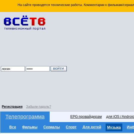
На сайте проводятся технические работы. Комментарии к фильмам/сериал
Регистрация
Забыли пароль?
Телепрограмма
EPG провайдерам
для iOS / Androi
Все
Фильмы
Сериалы
Спорт
Для детей
Ин
Музыка