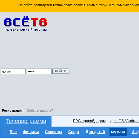
На сайте проводятся технические работы. Комментарии к фильмам/сериал
Регистрация
Забыли пароль?
Телепрограмма
EPG провайдерам
для iOS / Androi
Все
Фильмы
Сериалы
Спорт
Для детей
Ин
Музыка