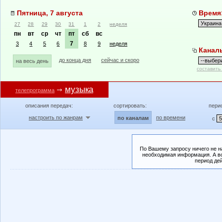
Пятница, 7 августа
Время:
27
28
29
30
31
1
2
неделя
пн
вт
ср
чт
пт
сб
вс
7
3
4
5
6
8
9
неделя
Канал
до конца дня
сейчас и скоро
на весь день
составить
музыка
телепрограмма
описания передач:
сортировать:
пери
настроить по жанрам
по времени
по каналам
с
По Вашему запросу ничего не н
необходимая информация. А во
период де