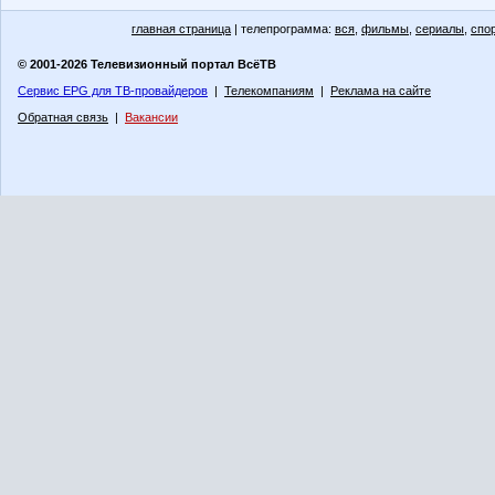
главная страница
| телепрограмма:
вся
,
фильмы
,
сериалы
,
спо
© 2001-2026 Телевизионный портал ВсёТВ
Сервис EPG для ТВ-провайдеров
|
Телекомпаниям
|
Реклама на сайте
Обратная связь
|
Вакансии