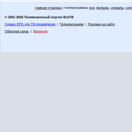
главная страница
| телепрограмма:
вся
,
фильмы
,
сериалы
,
спо
© 2001-2026 Телевизионный портал ВсёТВ
Сервис EPG для ТВ-провайдеров
|
Телекомпаниям
|
Реклама на сайте
Обратная связь
|
Вакансии