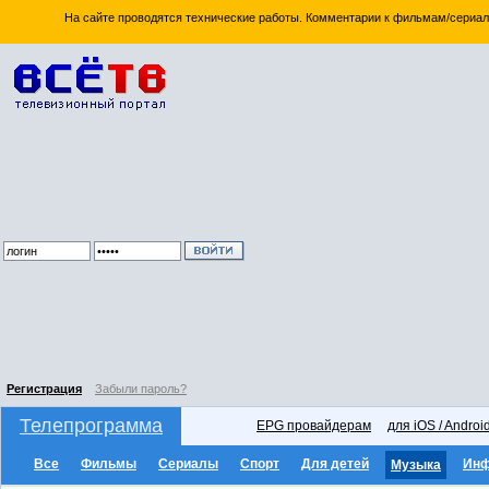
На сайте проводятся технические работы. Комментарии к фильмам/сериал
Регистрация
Забыли пароль?
Телепрограмма
EPG провайдерам
для iOS / Androi
Все
Фильмы
Сериалы
Спорт
Для детей
Ин
Музыка