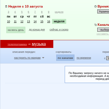
Неделя с 10 августа
Время:
3
4
5
6
7
8
9
неделя
пн
вт
ср
чт
пт
сб
вс
неделя
10
11
12
13
14
15
16
Канал
до конца дня
сейчас и скоро
на весь день
составить
музыка
телепрограмма
описания передач:
сортировать:
пери
настроить по жанрам
по времени
по каналам
с
По Вашему запросу ничего не н
необходимая информация. А во
период де