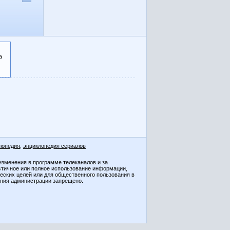
а
лопедия
,
энциклопедия сериалов
изменения в программе телеканалов и за
стичное или полное использование информации,
ческих целей или для общественного пользования в
ения администрации запрещено.