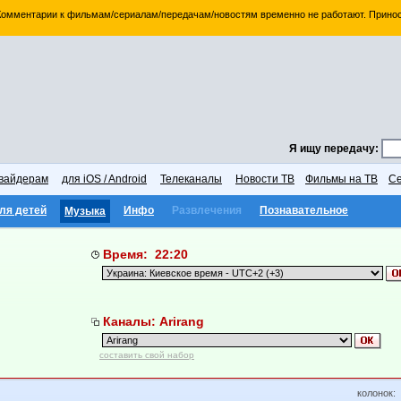
 Комментарии к фильмам/сериалам/передачам/новостям временно не работают. Принос
Я ищу передачу:
вайдерам
для iOS / Android
Телеканалы
Новости ТВ
Фильмы на ТВ
Се
ля детей
Инфо
Развлечения
Познавательное
Музыка
Время: 22:20
Каналы: Arirang
составить свой набор
колонок: