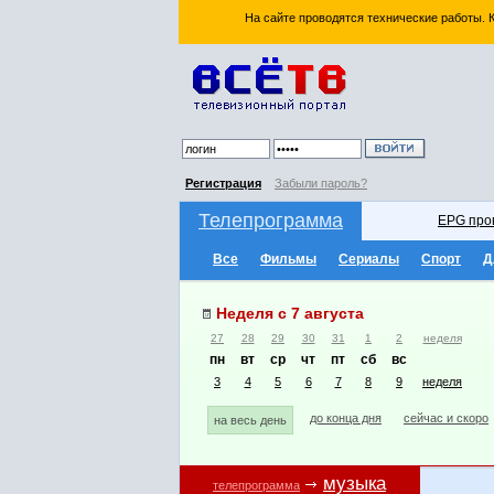
На сайте проводятся технические работы.
Регистрация
Забыли пароль?
Телепрограмма
EPG про
Все
Фильмы
Сериалы
Спорт
Д
Неделя с 7 августа
27
28
29
30
31
1
2
неделя
пн
вт
ср
чт
пт
сб
вс
3
4
5
6
7
8
9
неделя
до конца дня
сейчас и скоро
на весь день
музыка
телепрограмма