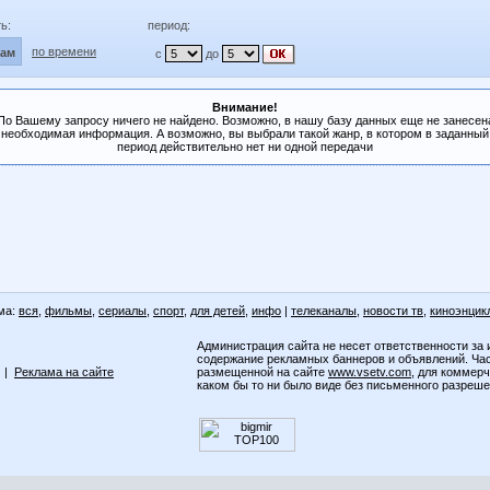
ь:
период:
по времени
лам
с
до
Внимание!
По Вашему запросу ничего не найдено. Возможно, в нашу базу данных еще не занесен
необходимая информация. А возможно, вы выбрали такой жанр, в котором в заданный
период действительно нет ни одной передачи
ма:
вся
,
фильмы
,
сериалы
,
спорт
,
для детей
,
инфо
|
телеканалы
,
новости тв
,
киноэнцик
Администрация сайта не несет ответственности за 
содержание рекламных баннеров и объявлений. Ча
|
Реклама на сайте
размещенной на сайте
www.vsetv.com
, для коммер
каком бы то ни было виде без письменного разреш