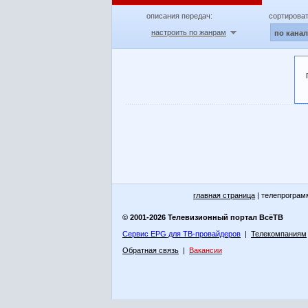
описания передач:
сортироват
настроить по жанрам
по кана
главная страница
| телепрограм
© 2001-2026 Телевизионный портал ВсёТВ
Сервис EPG для ТВ-провайдеров
|
Телекомпаниям
Обратная связь
|
Вакансии