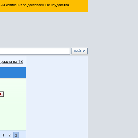
им извинения за доставленные неудобства.
риалы на ТВ
1
2
3