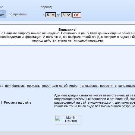
ь:
период:
по времени
лам
с
до
Внимание!
По Вашему запросу ничего не найдено. Возможно, в нашу базу данных еще не занесен
необходимая информация. А возможно, вы выбрали такой жанр, в котором в заданный
период действительно нет ни одной передачи
ма:
вся
,
фильмы
,
сериалы
,
спорт
,
для детей
,
инфо
|
телеканалы
,
новости тв
,
киноэнцик
Администрация сайта не несет ответственности за 
содержание рекламных баннеров и объявлений. Ча
|
Реклама на сайте
размещенной на сайте
www.vsetv.com
, для коммер
каком бы то ни было виде без письменного разреш