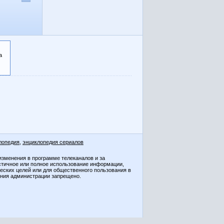
а
лопедия
,
энциклопедия сериалов
изменения в программе телеканалов и за
стичное или полное использование информации,
ческих целей или для общественного пользования в
ения администрации запрещено.