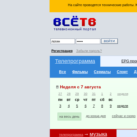
На сайте проводятся технические работы.
Регистрация
Забыли пароль?
Телепрограмма
EPG про
Все
Фильмы
Сериалы
Спорт
Д
Неделя с 7 августа
27
28
29
30
31
1
2
неделя
пн
вт
ср
чт
пт
сб
вс
3
4
5
6
7
8
9
неделя
до конца дня
сейчас и скоро
на весь день
музыка
телепрограмма