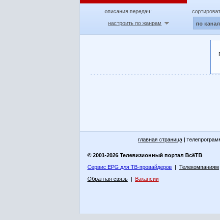
описания передач:
сортироват
настроить по жанрам
по кана
главная страница
| телепрограм
© 2001-2026 Телевизионный портал ВсёТВ
Сервис EPG для ТВ-провайдеров
|
Телекомпаниям
Обратная связь
|
Вакансии