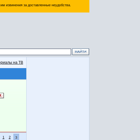
им извинения за доставленные неудобства.
риалы на ТВ
1
2
3