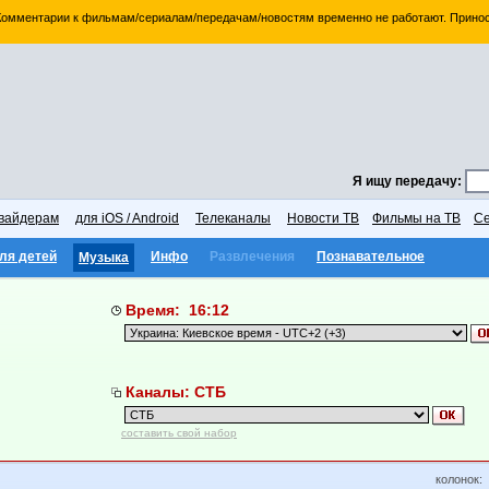
 Комментарии к фильмам/сериалам/передачам/новостям временно не работают. Принос
Я ищу передачу:
вайдерам
для iOS / Android
Телеканалы
Новости ТВ
Фильмы на ТВ
Се
ля детей
Инфо
Развлечения
Познавательное
Музыка
Время: 16:12
Каналы: СТБ
составить свой набор
колонок: