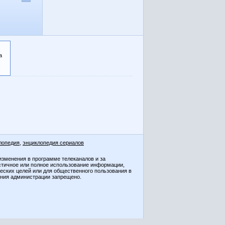
а
лопедия
,
энциклопедия сериалов
изменения в программе телеканалов и за
стичное или полное использование информации,
ческих целей или для общественного пользования в
ения администрации запрещено.