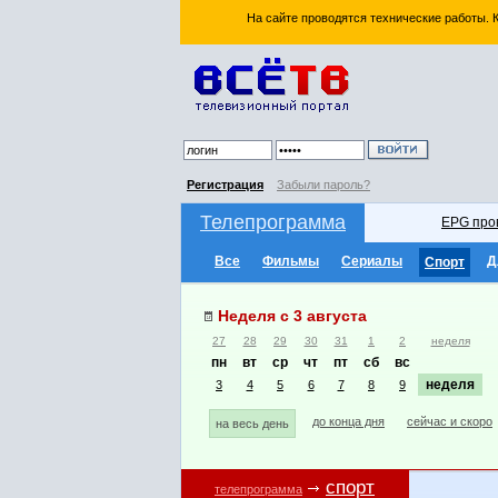
На сайте проводятся технические работы.
Регистрация
Забыли пароль?
Телепрограмма
EPG про
Все
Фильмы
Сериалы
Д
Спорт
Неделя с 3 августа
27
28
29
30
31
1
2
неделя
пн
вт
ср
чт
пт
сб
вс
неделя
3
4
5
6
7
8
9
до конца дня
сейчас и скоро
на весь день
спорт
телепрограмма