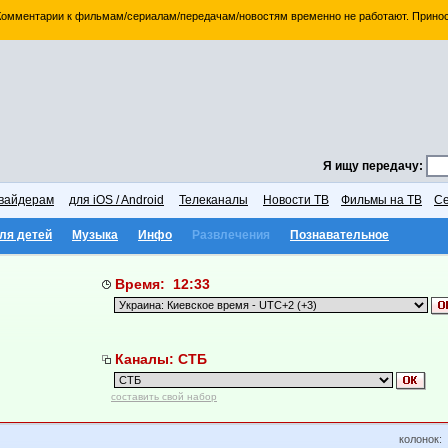
 Комментарии к фильмам/сериалам/передачам/новостям временно не работают. Принос
Я ищу передачу:
вайдерам
для iOS / Android
Телеканалы
Новости ТВ
Фильмы на ТВ
Се
ля детей
Музыка
Инфо
Развлечения
Познавательное
Время: 12:33
Каналы: СТБ
составить свой набор
колонок: