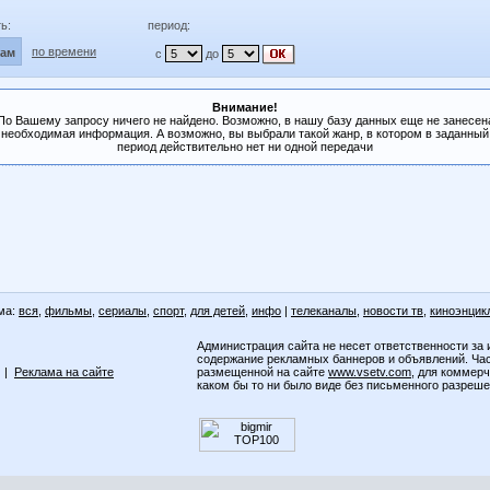
ь:
период:
по времени
лам
с
до
Внимание!
По Вашему запросу ничего не найдено. Возможно, в нашу базу данных еще не занесен
необходимая информация. А возможно, вы выбрали такой жанр, в котором в заданный
период действительно нет ни одной передачи
ма:
вся
,
фильмы
,
сериалы
,
спорт
,
для детей
,
инфо
|
телеканалы
,
новости тв
,
киноэнцик
Администрация сайта не несет ответственности за 
содержание рекламных баннеров и объявлений. Ча
|
Реклама на сайте
размещенной на сайте
www.vsetv.com
, для коммер
каком бы то ни было виде без письменного разреш