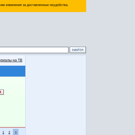
им извинения за доставленные неудобства.
риалы на ТВ
1
2
3