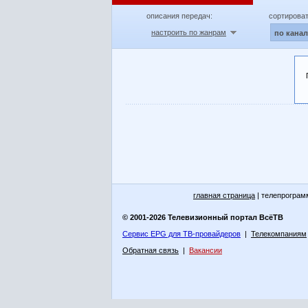
описания передач:
сортироват
настроить по жанрам
по кана
главная страница
| телепрограм
© 2001-2026 Телевизионный портал ВсёТВ
Сервис EPG для ТВ-провайдеров
|
Телекомпаниям
Обратная связь
|
Вакансии