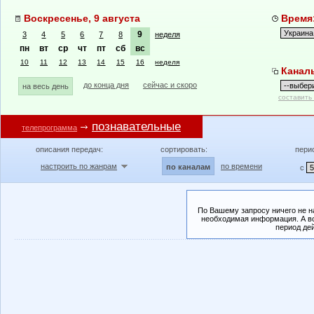
Воскресенье, 9 августа
Время:
9
3
4
5
6
7
8
неделя
пн
вт
ср
чт
пт
сб
вс
10
11
12
13
14
15
16
неделя
Канал
до конца дня
сейчас и скоро
на весь день
составить
познавательные
телепрограмма
описания передач:
сортировать:
пери
настроить по жанрам
по времени
по каналам
с
По Вашему запросу ничего не н
необходимая информация. А во
период де