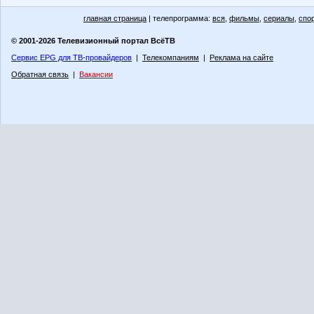
главная страница
| телепрограмма:
вся
,
фильмы
,
сериалы
,
спо
© 2001-2026 Телевизионный портал ВсёТВ
Сервис EPG для ТВ-провайдеров
|
Телекомпаниям
|
Реклама на сайте
Обратная связь
|
Вакансии