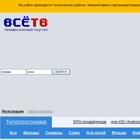
На сайте проводятся технические работы. Комментарии к фильмам/сериал
Регистрация
Забыли пароль?
Телепрограмма
EPG провайдерам
для iOS / Androi
Все
Фильмы
Сериалы
Спорт
Для детей
Музыка
Ин