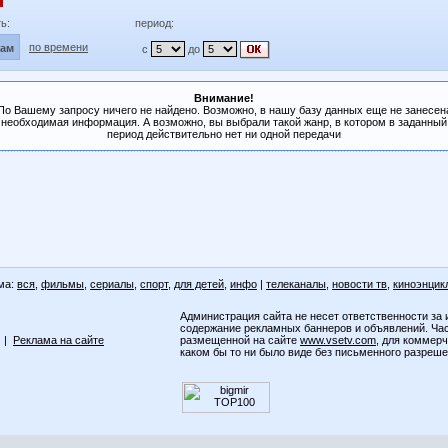
ь:
период:
по времени
лам
с
до
Внимание!
По Вашему запросу ничего не найдено. Возможно, в нашу базу данных еще не занесен
необходимая информация. А возможно, вы выбрали такой жанр, в котором в заданный
период действительно нет ни одной передачи
ма:
вся
,
фильмы
,
сериалы
,
спорт
,
для детей
,
инфо
|
телеканалы
,
новости тв
,
киноэнцик
Администрация сайта не несет ответственности за 
содержание рекламных баннеров и объявлений. Ча
|
Реклама на сайте
размещенной на сайте
www.vsetv.com
, для коммер
каком бы то ни было виде без письменного разреш