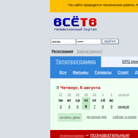
На сайте проводятся технические работы.
Регистрация
Забыли пароль?
Телепрограмма
EPG про
Все
Фильмы
Сериалы
Спорт
Д
Четверг, 6 августа
27
28
29
30
31
1
2
неделя
пн
вт
ср
чт
пт
сб
вс
6
3
4
5
7
8
9
неделя
до конца дня
сейчас и скоро
на весь день
познавательные
телепрограмма