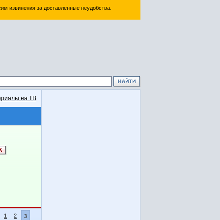
им извинения за доставленные неудобства.
риалы на ТВ
1
2
3