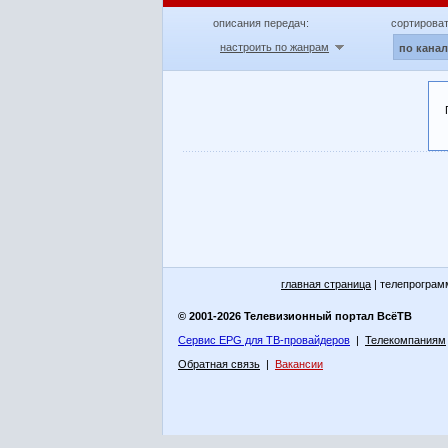
описания передач:
сортироват
настроить по жанрам
по кана
главная страница
| телепрограм
© 2001-2026 Телевизионный портал ВсёТВ
Сервис EPG для ТВ-провайдеров
|
Телекомпаниям
Обратная связь
|
Вакансии