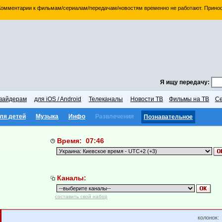
 Комментарии к фильмам/сериалам/передачам/новостям временно не работают. Принос
Я ищу передачу:
вайдерам
для iOS / Android
Телеканалы
Новости ТВ
Фильмы на ТВ
Се
ля детей
Музыка
Инфо
Развлечения
Познавательное
Время: 07:46
Каналы:
составить свой набор
колонок: