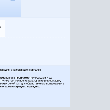
а
лопедия
,
энциклопедия сериалов
изменения в программе телеканалов и за
стичное или полное использование информации,
ческих целей или для общественного пользования в
ения администрации запрещено.