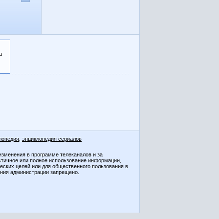
а
лопедия
,
энциклопедия сериалов
изменения в программе телеканалов и за
стичное или полное использование информации,
ческих целей или для общественного пользования в
ения администрации запрещено.