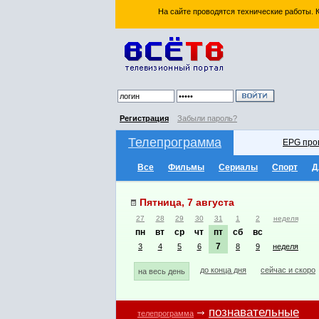
На сайте проводятся технические работы.
Регистрация
Забыли пароль?
Телепрограмма
EPG про
Все
Фильмы
Сериалы
Спорт
Д
Пятница, 7 августа
27
28
29
30
31
1
2
неделя
пн
вт
ср
чт
пт
сб
вс
7
3
4
5
6
8
9
неделя
до конца дня
сейчас и скоро
на весь день
познавательные
телепрограмма