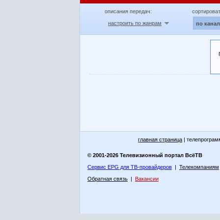
описания передач:
сортироват
настроить по жанрам
по кана
главная страница
| телепрограм
© 2001-2026 Телевизионный портал ВсёТВ
Сервис EPG для ТВ-провайдеров
|
Телекомпаниям
Обратная связь
|
Вакансии