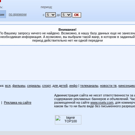
ь:
период:
по времени
лам
с
до
Внимание!
По Вашему запросу ничего не найдено. Возможно, в нашу базу данных еще не занесен
необходимая информация. А возможно, вы выбрали такой жанр, в котором в заданный
период действительно нет ни одной передачи
ма:
вся
,
фильмы
,
сериалы
,
спорт
,
для детей
,
инфо
|
телеканалы
,
новости тв
,
киноэнцик
Администрация сайта не несет ответственности за 
содержание рекламных баннеров и объявлений. Ча
|
Реклама на сайте
размещенной на сайте
www.vsetv.com
, для коммер
каком бы то ни было виде без письменного разреш