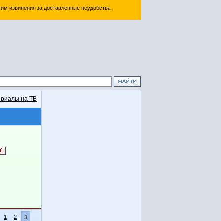
им извинения за доставленные неудобства.
риалы на ТВ
1
2
3