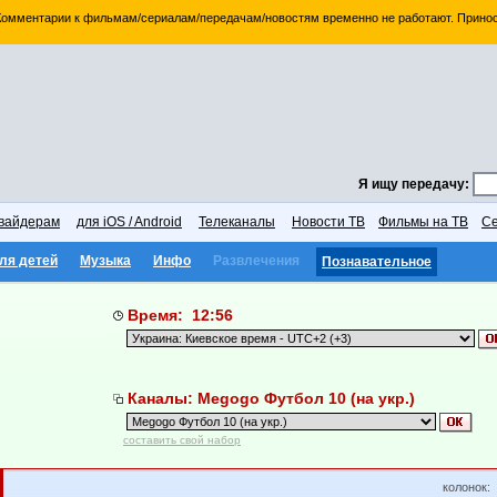
 Комментарии к фильмам/сериалам/передачам/новостям временно не работают. Принос
Я ищу передачу:
вайдерам
для iOS / Android
Телеканалы
Новости ТВ
Фильмы на ТВ
Се
ля детей
Музыка
Инфо
Развлечения
Познавательное
Время: 12:56
Каналы: Megogo Футбол 10 (на укр.)
составить свой набор
колонок: